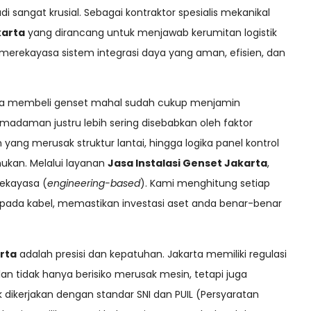
i sangat krusial. Sebagai kontraktor spesialis mekanikal
karta
yang dirancang untuk menjawab kerumitan logistik
 merekayasa sistem integrasi daya yang aman, efisien, dan
hwa membeli genset mahal sudah cukup menjamin
emadaman justru lebih sering disebabkan oleh faktor
 yang merusak struktur lantai, hingga logika panel kontrol
mukan. Melalui layanan
Jasa Instalasi Genset Jakarta
,
rekayasa (
engineering-based
). Kami menghitung setiap
pada kabel, memastikan investasi aset anda benar-benar
arta
adalah presisi dan kepatuhan. Jakarta memiliki regulasi
lan tidak hanya berisiko merusak mesin, tetapi juga
ikerjakan dengan standar SNI dan PUIL (Persyaratan