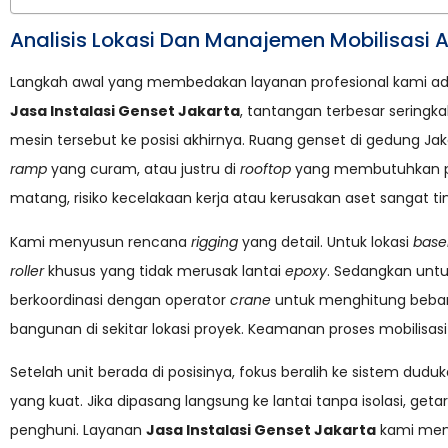
Analisis Lokasi Dan Manajemen Mobilisasi A
Langkah awal yang membedakan layanan profesional kami adal
Jasa Instalasi Genset Jakarta
, tantangan terbesar sering
mesin tersebut ke posisi akhirnya. Ruang genset di gedung Jaka
ramp
yang curam, atau justru di
rooftop
yang membutuhkan pe
matang, risiko kecelakaan kerja atau kerusakan aset sangat tin
Kami menyusun rencana
rigging
yang detail. Untuk lokasi
bas
roller
khusus yang tidak merusak lantai
epoxy
. Sedangkan unt
berkoordinasi dengan operator
crane
untuk menghitung beban
bangunan di sekitar lokasi proyek. Keamanan proses mobilisasi i
Setelah unit berada di posisinya, fokus beralih ke sistem dud
yang kuat. Jika dipasang langsung ke lantai tanpa isolasi, g
penghuni. Layanan
Jasa Instalasi Genset Jakarta
kami me