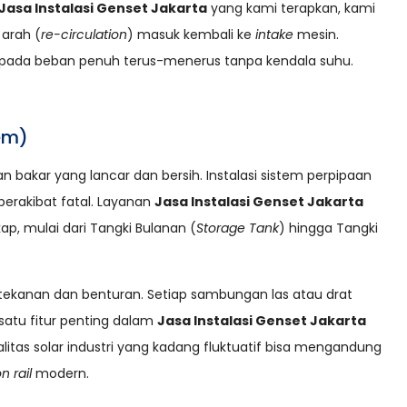
Jasa Instalasi Genset Jakarta
yang kami terapkan, kami
 arah (
re-circulation
) masuk kembali ke
intake
mesin.
i pada beban penuh terus-menerus tanpa kendala suhu.
em)
bakar yang lancar dan bersih. Instalasi sistem perpipaan
 berakibat fatal. Layanan
Jasa Instalasi Genset Jakarta
p, mulai dari Tangki Bulanan (
Storage Tank
) hingga Tangki
ekanan dan benturan. Setiap sambungan las atau drat
satu fitur penting dalam
Jasa Instalasi Genset Jakarta
litas solar industri yang kadang fluktuatif bisa mengandung
 rail
modern.