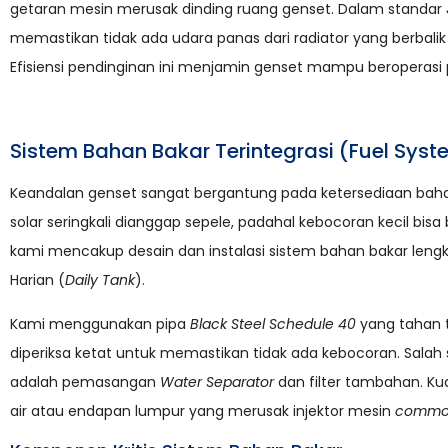
getaran mesin merusak dinding ruang genset. Dalam standar
memastikan tidak ada udara panas dari radiator yang berbalik
Efisiensi pendinginan ini menjamin genset mampu beroperas
Sistem Bahan Bakar Terintegrasi (Fuel Syst
Keandalan genset sangat bergantung pada ketersediaan bahan 
solar seringkali dianggap sepele, padahal kebocoran kecil bisa
kami mencakup desain dan instalasi sistem bahan bakar lengka
Harian (
Daily Tank
).
Kami menggunakan pipa
Black Steel Schedule 40
yang tahan t
diperiksa ketat untuk memastikan tidak ada kebocoran. Salah 
adalah pemasangan
Water Separator
dan filter tambahan. Kua
air atau endapan lumpur yang merusak injektor mesin
common