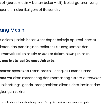
set (berat mesin + bahan bakar + oli). Isolasi getaran yang
nen mekanikal genset itu sendiri.
uang Mesin
s dalam jumlah besar. Agar dapat bekerja optimal, genset
ran dan pendinginan radiator. Di ruang sempit dan
 dan menyebabkan mesin
overheat
dalam hitungan menit.
Jasa Instalasi Genset Jakarta
.
sarkan spesifikasi teknis mesin. Seringkali lubang udara
Jakarta
akan merancang dan memasang sistem
attenuator
ini berfungsi ganda: mengarahkan aliran udara laminar dan
kungan sekitar.
a radiator dan dinding
ductting
. Koneksi ini mencegah