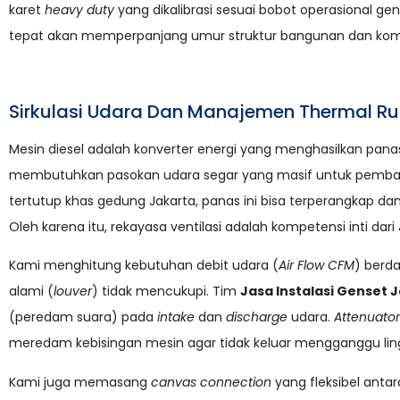
karet
heavy duty
yang dikalibrasi sesuai bobot operasional gen
tepat akan memperpanjang umur struktur bangunan dan kompo
Sirkulasi Udara Dan Manajemen Thermal R
Mesin diesel adalah konverter energi yang menghasilkan pana
membutuhkan pasokan udara segar yang masif untuk pembaka
tertutup khas gedung Jakarta, panas ini bisa terperangkap
Oleh karena itu, rekayasa ventilasi adalah kompetensi inti dari
Kami menghitung kebutuhan debit udara (
Air Flow CFM
) berda
alami (
louver
) tidak mencukupi. Tim
Jasa Instalasi Genset 
(peredam suara) pada
intake
dan
discharge
udara.
Attenuator
meredam kebisingan mesin agar tidak keluar mengganggu ling
Kami juga memasang
canvas connection
yang fleksibel antar