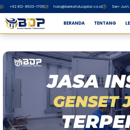
+62 812-9500-1705
halo@berkahduapilar.co.id
Sen-Jum: 
BERANDA
TENTANG
L