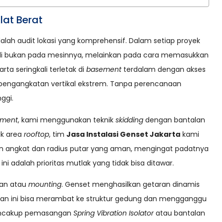
lat Berat
ah audit lokasi yang komprehensif. Dalam setiap proyek
kali bukan pada mesinnya, melainkan pada cara memasukkan
rta seringkali terletak di
basement
terdalam dengan akses
ngangkatan vertikal ekstrem. Tanpa perencanaan
ggi.
ement
, kami menggunakan teknik
skidding
dengan bantalan
uk area
rooftop
, tim
Jasa Instalasi Genset Jakarta
kami
 angkat dan radius putar yang aman, mengingat padatnya
ni adalah prioritas mutlak yang tidak bisa ditawar.
ukan atau
mounting
. Genset menghasilkan getaran dinamis
etaran ini bisa merambat ke struktur gedung dan mengganggu
ncakup pemasangan
Spring Vibration Isolator
atau bantalan