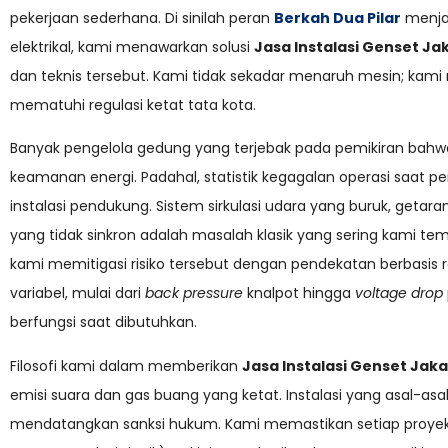
pekerjaan sederhana. Di sinilah peran
Berkah Dua Pilar
menjad
elektrikal, kami menawarkan solusi
Jasa Instalasi Genset Ja
dan teknis tersebut. Kami tidak sekadar menaruh mesin; kami
mematuhi regulasi ketat tata kota.
Banyak pengelola gedung yang terjebak pada pemikiran ba
keamanan energi. Padahal, statistik kegagalan operasi saat p
instalasi pendukung. Sistem sirkulasi udara yang buruk, getaran
yang tidak sinkron adalah masalah klasik yang sering kami te
kami memitigasi risiko tersebut dengan pendekatan berbasis 
variabel, mulai dari
back pressure
knalpot hingga
voltage drop
berfungsi saat dibutuhkan.
Filosofi kami dalam memberikan
Jasa Instalasi Genset Jak
emisi suara dan gas buang yang ketat. Instalasi yang asal-asa
mendatangkan sanksi hukum. Kami memastikan setiap proyek d