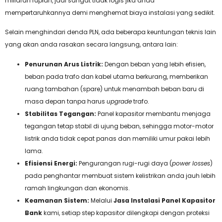
miliaran rupiah, jadi sangat tidak logis jika anda
mempertaruhkannya demi menghemat biaya instalasi yang sedikit.
Selain menghindari denda PLN, ada beberapa keuntungan teknis lain
yang akan anda rasakan secara langsung, antara lain:
Penurunan Arus Listrik:
Dengan beban yang lebih efisien,
beban pada trafo dan kabel utama berkurang, memberikan
ruang tambahan (spare) untuk menambah beban baru di
masa depan tanpa harus
upgrade
trafo.
Stabilitas Tegangan:
Panel kapasitor membantu menjaga
tegangan tetap stabil di ujung beban, sehingga motor-motor
listrik anda tidak cepat panas dan memiliki umur pakai lebih
lama.
Efisiensi Energi:
Pengurangan rugi-rugi daya (
power losses
)
pada penghantar membuat sistem kelistrikan anda jauh lebih
ramah lingkungan dan ekonomis.
Keamanan Sistem:
Melalui
Jasa Instalasi Panel Kapasitor
Bank
kami, setiap step kapasitor dilengkapi dengan proteksi