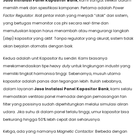
Jasa Instalasi Panel Kapasitor Bank
, kami sangat selektif dalam
memilih merk dan spesifikasi komponen. Pertama adalah
Power
Factor Regulator
. Alat pintar inilah yang menjadi “otak” dari sistem,
yang bertugas memonitor cos phi secara
real-time
dan
memutuskan kapan harus menambah atau mengurangi langkah
(
step
) kapasitor yang aktif. Tanpa regulator yang akurat, sistem tidak
akan berjalan otomatis dengan baik.
Kedua adalah unit Kapasitor itu sendiri. Kami biasanya
merekomendasikan tipe
heavy duty
untuk lingkungan industri yang
memiliki tingkat harmonisa tinggi. Sebenarnya, musuh utama
kapasitor adalah panas dan tegangan lebih. Itulah sebabnya,
dalam layanan
Jasa Instalasi Panel Kapasitor Bank
, kami selalu
memastikan ventilasi panel memadai dengan pemasangan fan
filter yang posisinya sudah diperhitungkan melalui simulasi aliran
udara. Jika suhu di dalam panel terlalu tinggi, umur kapasitor bisa
berkurang hingga 50% lebih cepat dari seharusnya.
Ketiga, ada yang namanya
Magnetic Contactor
. Berbeda dengan