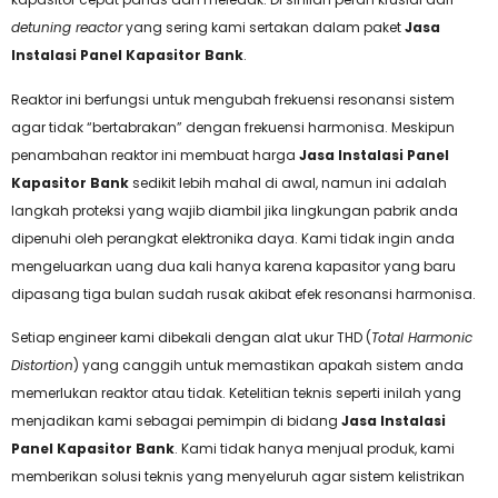
detuning reactor
yang sering kami sertakan dalam paket
Jasa
Instalasi Panel Kapasitor Bank
.
Reaktor ini berfungsi untuk mengubah frekuensi resonansi sistem
agar tidak “bertabrakan” dengan frekuensi harmonisa. Meskipun
penambahan reaktor ini membuat harga
Jasa Instalasi Panel
Kapasitor Bank
sedikit lebih mahal di awal, namun ini adalah
langkah proteksi yang wajib diambil jika lingkungan pabrik anda
dipenuhi oleh perangkat elektronika daya. Kami tidak ingin anda
mengeluarkan uang dua kali hanya karena kapasitor yang baru
dipasang tiga bulan sudah rusak akibat efek resonansi harmonisa.
Setiap engineer kami dibekali dengan alat ukur THD (
Total Harmonic
Distortion
) yang canggih untuk memastikan apakah sistem anda
memerlukan reaktor atau tidak. Ketelitian teknis seperti inilah yang
menjadikan kami sebagai pemimpin di bidang
Jasa Instalasi
Panel Kapasitor Bank
. Kami tidak hanya menjual produk, kami
memberikan solusi teknis yang menyeluruh agar sistem kelistrikan