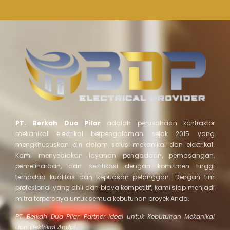
PT. Berkah Dua Pilar
adalah perusahaan kontraktor
mekanikal elektrikal berpengalaman sejak 2015 yang
mengkhususkan diri dalam solusi mekanikal dan elektrikal.
Kami menyediakan layanan pengadaan, pemasangan,
pemeliharaan, dan sertifikasi dengan komitmen tinggi
terhadap kualitas dan kepuasan pelanggan. Dengan tim
profesional yang ahli dan biaya kompetitif, kami siap menjadi
mitra terpercaya untuk semua kebutuhan proyek Anda.
PT. Berkah Dua Pilar: Partner Ideal untuk Kebutuhan Mekanikal
dan Elektrikal Anda!