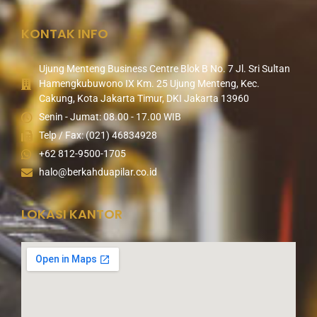
KONTAK INFO
Ujung Menteng Business Centre Blok B No. 7 Jl. Sri Sultan
Hamengkubuwono IX Km. 25 Ujung Menteng, Kec.
Cakung, Kota Jakarta Timur, DKI Jakarta 13960
Senin - Jumat: 08.00 - 17.00 WIB
Telp / Fax: (021) 46834928
+62 812-9500-1705
halo@berkahduapilar.co.id
LOKASI KANTOR