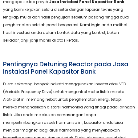
mengapa setiap proyek
Jasa Instalasi Panel Kapasitor Bank
yang kami kerjakan selalu disertai dengan laporan teknis yang
lengkap, mulai dari hasil pengujian sebelum pasang hingga bukti
penghematan setelah panel beroperasi. Kami ingin anda melihat
hasil investasi anda dalam bentuk data yang konkret, bukan
sekadar janji-janji manis di atas kertas.
Pentingnya Detuning Reactor pada Jasa
Instalasi Panel Kapasitor Bank
Di era sekarang, banyak industri menggunakan Inverter atau VFD
(Variable Frequency Drive) untuk mengontrol motor listrik mereka.
Alat-alat ini memang hebat untuk penghematan energi, tetapi
mereka menghasilkan distorsi harmonisa yang tinggi pada jaringan
listrik. Jika anda melakukan pemasangan tanpa
mempertimbangkan aspek harmonisa ini, kapasitor anda bisa
menjadi “magnet” bagi arus harmonisa yang menyebabkan
kapasitor cepat panas dan meledak. Di sinilah peran krusial dari