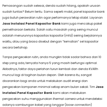
Pemasangan sudah selesai, denda sudah hilang, apakah urusan
sudah tuntas? Belum tentu. Sama seperti mobil, panel kapasitor bank
juga butuh perawatan rutin agar performanya tetap stabil. Layanan
Jasa Instalasi Panel Kapasitor Bank
kami juga mencakup paket
pemeliharaan berkala. Salah satu masalah yang sering muncul
adalah menurunnya kapasitas kapasitor (mfd) seiring berjalannya
waktu, atau yang biasa disebut dengan “kematian” sel kapasitor
secara bertahap.
Tanpa pengecekan rutin, anda mungkin tidak sadar bahwa dari 10
step yang ada, ternyata hanya 5 yang masih berfungsi optimal.
Akibatnya, faktor daya perlahan turun kembali dan denda KVARh
muncul lagi di tagihan bulan depan. Oleh karena itu, sangat
disarankan bagi anda untuk melakukan audit energi dan
pengecekan komponen minimal setiap enam bulan sekali. Tim
Jasa
Instalasi Panel Kapasitor Bank
kami akan melakukan
pengecekan suhu menggunakan
thermal camera
untuk mendeteksi
adanya sambungan kabel yang longgar (
loose connection
)