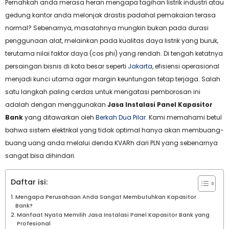
Pernahkah anda merasa heran mengapa tagihan listrik industri atau
gedung kantor anda melonjak drastis padahal pemakaian terasa
normal? Sebenarnya, masalahnya mungkin bukan pada durasi
penggunaan alat, melainkan pada kualitas daya listrik yang buruk,
terutama nilai faktor daya (cos phi) yang rendah. Di tengah ketatnya
persaingan bisnis di kota besar seperti
Jakarta
, efisiensi operasional
menjadi kunci utama agar margin keuntungan tetap terjaga. Salah
satu langkah paling cerdas untuk mengatasi pemborosan ini
adalah dengan menggunakan
Jasa Instalasi Panel Kapasitor
Bank
yang ditawarkan oleh
Berkah Dua Pilar
. Kami memahami betul
bahwa sistem elektrikal yang tidak optimal hanya akan membuang-
buang uang anda melalui denda KVARh dari PLN yang sebenarnya
sangat bisa dihindari.
Daftar isi:
Mengapa Perusahaan Anda Sangat Membutuhkan Kapasitor
Bank?
Manfaat Nyata Memilih Jasa Instalasi Panel Kapasitor Bank yang
Profesional