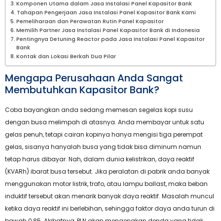
Komponen Utama dalam Jasa Instalasi Panel Kapasitor Bank
Tahapan Pengerjaan Jasa Instalasi Panel Kapasitor Bank Kami
Pemeliharaan dan Perawatan Rutin Panel Kapasitor
Memilih Partner Jasa Instalasi Panel Kapasitor Bank di Indonesia
Pentingnya Detuning Reactor pada Jasa Instalasi Panel Kapasitor
Bank
Kontak dan Lokasi Berkah Dua Pilar
Mengapa Perusahaan Anda Sangat
Membutuhkan Kapasitor Bank?
Coba bayangkan anda sedang memesan segelas kopi susu
dengan busa melimpah di atasnya. Anda membayar untuk satu
gelas penuh, tetapi cairan kopinya hanya mengisi tiga perempat
gelas, sisanya hanyalah busa yang tidak bisa diminum namun
tetap harus dibayar. Nah, dalam dunia kelistrikan, daya reaktif
(KVARh) ibarat busa tersebut. Jika peralatan di pabrik anda banyak
menggunakan motor listrik, trafo, atau lampu ballast, maka beban
induktif tersebut akan menarik banyak daya reaktif. Masalah muncul
ketika daya reaktif ini berlebihan, sehingga faktor daya anda turun di
bawah 0,85. Akibatnya, PLN akan mengenakan denda yang tidak