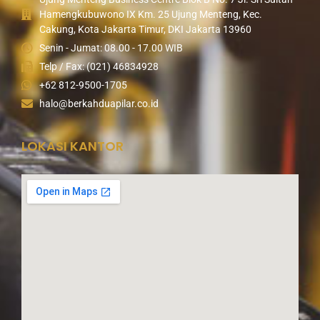
Hamengkubuwono IX Km. 25 Ujung Menteng, Kec.
Cakung, Kota Jakarta Timur, DKI Jakarta 13960
Senin - Jumat: 08.00 - 17.00 WIB
Telp / Fax: (021) 46834928
+62 812-9500-1705
halo@berkahduapilar.co.id
LOKASI KANTOR