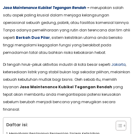
Jasa Maintenance Kubikel Tegangan Rendah
–
merupakan salah
satu aspek paling krusial dalam menjaga kelangsungan
operasional sebuah gedung, pabrik, atau fasilitas komersial lainnya.
Tanpa adanya pemeliharaan yang rutin dan terencana dari tim ahli
seperti
Berkah Dua Pilar
, sistem kelistrikan utama anda berisiko
tinggi mengalami kegagalan fungsi yang berakibat pada
pemadaman total atau bahkan risiko kebakaran hebat.
Di tengah hiruk-pikuk aktivitas industri di kota besar seperti
Jakarta
,
ketersediaan listrik yang stabil bukan lagi sekadar pilihan, melainkan
sebuah kebutuhan mutlak bagi bisnis. Oleh sebab itu, memilih
layanan
Jasa Maintenance Kubikel Tegangan Rendah
yang
tepat akan membantu anda mengantisipasi potensi kerusakan
sebelum berubah menjadi bencana yang merugikan secara
finansial.
Daftar isi:
Memahami Pentingnya Perawatan Sistem Kelistrikan