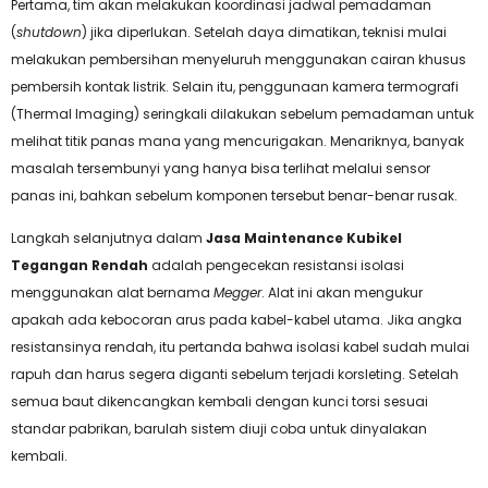
Pertama, tim akan melakukan koordinasi jadwal pemadaman
(
shutdown
) jika diperlukan. Setelah daya dimatikan, teknisi mulai
melakukan pembersihan menyeluruh menggunakan cairan khusus
pembersih kontak listrik. Selain itu, penggunaan kamera termografi
(Thermal Imaging) seringkali dilakukan sebelum pemadaman untuk
melihat titik panas mana yang mencurigakan. Menariknya, banyak
masalah tersembunyi yang hanya bisa terlihat melalui sensor
panas ini, bahkan sebelum komponen tersebut benar-benar rusak.
Langkah selanjutnya dalam
Jasa Maintenance Kubikel
Tegangan Rendah
adalah pengecekan resistansi isolasi
menggunakan alat bernama
Megger
. Alat ini akan mengukur
apakah ada kebocoran arus pada kabel-kabel utama. Jika angka
resistansinya rendah, itu pertanda bahwa isolasi kabel sudah mulai
rapuh dan harus segera diganti sebelum terjadi korsleting. Setelah
semua baut dikencangkan kembali dengan kunci torsi sesuai
standar pabrikan, barulah sistem diuji coba untuk dinyalakan
kembali.