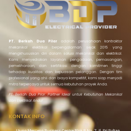
PT. Berkah Dua Pilar
adalah perusahaan kontraktor
mekanikal elektrikal berpengalaman sejak 2015 yang
mengkhususkan diri dalam solusi mekanikal dan elektrikal.
Kami menyediakan layanan pengadaan, pemasangan,
pemeliharaan, dan sertifikasi dengan komitmen tinggi
terhadap kualitas dan kepuasan pelanggan. Dengan tim
profesional yang ahli dan biaya kompetitif, kami siap menjadi
mitra terpercaya untuk semua kebutuhan proyek Anda.
PT. Berkah Dua Pilar: Partner Ideal untuk Kebutuhan Mekanikal
dan Elektrikal Anda!
KONTAK INFO
Ujung Menteng Business Centre Blok B No. 7 Jl. Sri Sultan