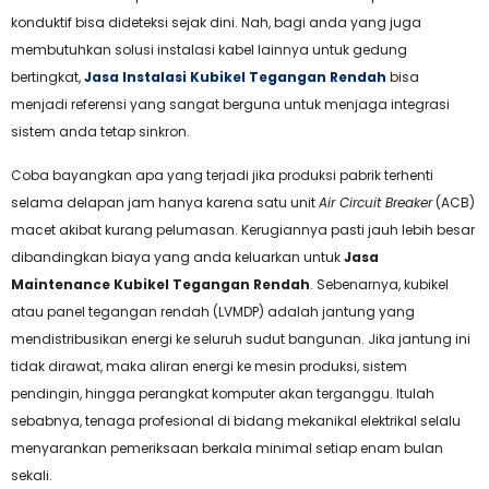
konduktif bisa dideteksi sejak dini. Nah, bagi anda yang juga
membutuhkan solusi instalasi kabel lainnya untuk gedung
bertingkat,
Jasa Instalasi Kubikel Tegangan Rendah
bisa
menjadi referensi yang sangat berguna untuk menjaga integrasi
sistem anda tetap sinkron.
Coba bayangkan apa yang terjadi jika produksi pabrik terhenti
selama delapan jam hanya karena satu unit
Air Circuit Breaker
(ACB)
macet akibat kurang pelumasan. Kerugiannya pasti jauh lebih besar
dibandingkan biaya yang anda keluarkan untuk
Jasa
Maintenance Kubikel Tegangan Rendah
. Sebenarnya, kubikel
atau panel tegangan rendah (LVMDP) adalah jantung yang
mendistribusikan energi ke seluruh sudut bangunan. Jika jantung ini
tidak dirawat, maka aliran energi ke mesin produksi, sistem
pendingin, hingga perangkat komputer akan terganggu. Itulah
sebabnya, tenaga profesional di bidang mekanikal elektrikal selalu
menyarankan pemeriksaan berkala minimal setiap enam bulan
sekali.