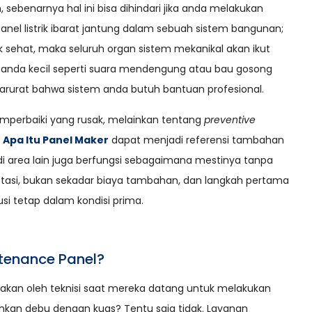
 sebenarnya hal ini bisa dihindari jika anda melakukan
 Panel listrik ibarat jantung dalam sebuah sistem bangunan;
dak sehat, maka seluruh organ sistem mekanikal akan ikut
tanda kecil seperti suara mendengung atau bau gosong
 darurat bahwa sistem anda butuh bantuan profesional.
perbaiki yang rusak, melainkan tentang
preventive
n
Apa Itu Panel Maker
dapat menjadi referensi tambahan
di area lain juga berfungsi sebagaimana mestinya tanpa
tasi, bukan sekadar biaya tambahan, dan langkah pertama
i tetap dalam kondisi prima.
tenance Panel?
jakan oleh teknisi saat mereka datang untuk melakukan
kan debu dengan kuas? Tentu saja tidak. Layanan