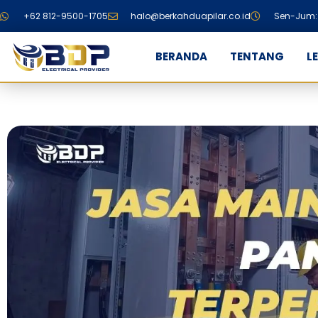
+62 812-9500-1705
halo@berkahduapilar.co.id
Sen-Jum: 
BERANDA
TENTANG
L