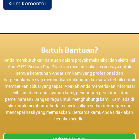
Butuh Bantuan?
Anda membutuhkan bantuan dalam proyek mekanikal dan elektrikal
Anda? PT. Berkah Dua Pilar siap menjadi solusi terpercaya untuk
semua kebutuhan Anda! Tim kami yang profesional dan
berpengalaman siap memberikan dukungan dan saran terbaik untuk
memberikan solusi yang tepat. Apakah Anda memerlukan informasi
lebih lanjut tentang layanan kami, pengadaan peralatan, atau
pemeliharaan? Jangan ragu untuk menghubungi kami. Kami ada di
sini untuk membantu Anda menyelesaikan setiap tantangan dan
mencapai hasil yang memuaskan. Bersama kami, Anda tidak akan
berjalan sendiri!