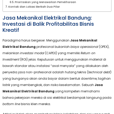
Prioritaskan yang Menawarkan Pemeliharaan
Kontak dan Lokasi Berkah Dua Pilar
Jasa Mekanikal Elektrikal Bandung:
Investasi di Balik Profitabilitas Bisnis
Kreatif
Paradigma harus bergeser. Menggunakan
Jasa Mekanikal
Elektrikal Bandung
profesional bukanlah
biaya operasional
(OPEX),
melainkan
investasi modal
(CAPEX) yang memiliki
Return on
Investment
(ROI) jelas. Keputusan untuk menggunakan material di
bawah standar atau instalasi “asal menyala” yang dilakukan oleh
penyedia jasa non-profesional adalah hutang teknis (
technical debt
)
yang bunganya akan anda bayar dalam bentuk downtime, tagihan
listrik yang membengkak, dan risiko keselamatan. Sebuah
Jasa
Mekanikal Elektrikal Bandung
yang kompeten memahami
bahwa pekerjaan mereka di sisi elektrikal berdampak langsung pada
bottom line
bisnis klien mereka.