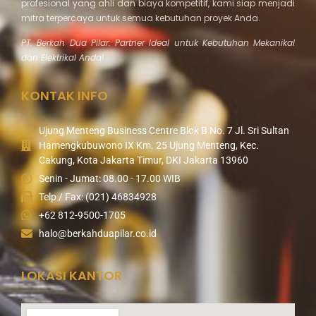
profesional yang ahli dan biaya kompetitif, kami siap menjadi
mitra terpercaya untuk semua kebutuhan proyek Anda.
PT. Berkah Dua Pilar: Partner Ideal untuk Kebutuhan Mekanikal
dan Elektrikal Anda!
KONTAK INFO
Ujung Menteng Business Centre Blok B No. 7 Jl. Sri Sultan
Hamengkubuwono IX Km. 25 Ujung Menteng, Kec.
Cakung, Kota Jakarta Timur, DKI Jakarta 13960
Senin - Jumat: 08.00 - 17.00 WIB
Telp / Fax: (021) 46834928
+62 812-9500-1705
halo@berkahduapilar.co.id
LOKASI KANTOR