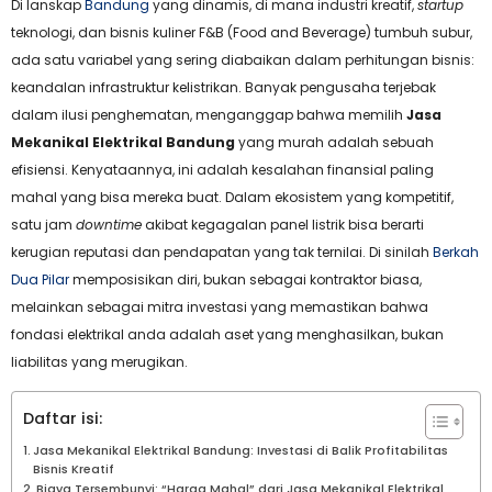
Di lanskap
Bandung
yang dinamis, di mana industri kreatif,
startup
teknologi, dan bisnis kuliner F&B (Food and Beverage) tumbuh subur,
ada satu variabel yang sering diabaikan dalam perhitungan bisnis:
keandalan infrastruktur kelistrikan. Banyak pengusaha terjebak
dalam ilusi penghematan, menganggap bahwa memilih
Jasa
Mekanikal Elektrikal Bandung
yang murah adalah sebuah
efisiensi. Kenyataannya, ini adalah kesalahan finansial paling
mahal yang bisa mereka buat. Dalam ekosistem yang kompetitif,
satu jam
downtime
akibat kegagalan panel listrik bisa berarti
kerugian reputasi dan pendapatan yang tak ternilai. Di sinilah
Berkah
Dua Pilar
memposisikan diri, bukan sebagai kontraktor biasa,
melainkan sebagai mitra investasi yang memastikan bahwa
fondasi elektrikal anda adalah aset yang menghasilkan, bukan
liabilitas yang merugikan.
Daftar isi:
Jasa Mekanikal Elektrikal Bandung: Investasi di Balik Profitabilitas
Bisnis Kreatif
Biaya Tersembunyi: “Harga Mahal” dari Jasa Mekanikal Elektrikal