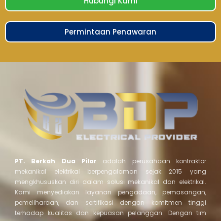
Hubungi Kami
Permintaan Penawaran
PT. Berkah Dua Pilar
adalah perusahaan kontraktor
mekanikal elektrikal berpengalaman sejak 2015 yang
mengkhususkan diri dalam solusi mekanikal dan elektrikal.
Kami menyediakan layanan pengadaan, pemasangan,
pemeliharaan, dan sertifikasi dengan komitmen tinggi
terhadap kualitas dan kepuasan pelanggan. Dengan tim