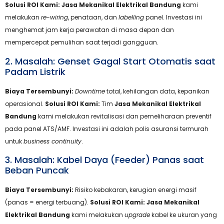
Solusi ROI Kami:
Jasa Mekanikal Elektrikal Bandung
kami
melakukan
re-wiring
, penataan, dan
labelling
panel. Investasi ini
menghemat jam kerja perawatan di masa depan dan
mempercepat pemulihan saat terjadi gangguan.
2. Masalah: Genset Gagal Start Otomatis saat
Padam Listrik
Biaya Tersembunyi:
Downtime
total, kehilangan data, kepanikan
operasional.
Solusi ROI Kami:
Tim
Jasa Mekanikal Elektrikal
Bandung
kami melakukan revitalisasi dan pemeliharaan preventif
pada panel ATS/AMF. Investasi ini adalah polis asuransi termurah
untuk
business continuity
.
3. Masalah: Kabel Daya (Feeder) Panas saat
Beban Puncak
Biaya Tersembunyi:
Risiko kebakaran, kerugian energi masif
(panas = energi terbuang).
Solusi ROI Kami:
Jasa Mekanikal
Elektrikal Bandung
kami melakukan
upgrade
kabel ke ukuran yang