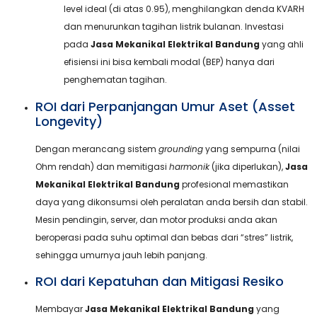
level ideal (di atas 0.95), menghilangkan denda KVARH
dan menurunkan tagihan listrik bulanan. Investasi
pada
Jasa Mekanikal Elektrikal Bandung
yang ahli
efisiensi ini bisa kembali modal (BEP) hanya dari
penghematan tagihan.
ROI dari Perpanjangan Umur Aset (Asset
Longevity)
Dengan merancang sistem
grounding
yang sempurna (nilai
Ohm rendah) dan memitigasi
harmonik
(jika diperlukan),
Jasa
Mekanikal Elektrikal Bandung
profesional memastikan
daya yang dikonsumsi oleh peralatan anda bersih dan stabil.
Mesin pendingin, server, dan motor produksi anda akan
beroperasi pada suhu optimal dan bebas dari “stres” listrik,
sehingga umurnya jauh lebih panjang.
ROI dari Kepatuhan dan Mitigasi Resiko
Membayar
Jasa Mekanikal Elektrikal Bandung
yang