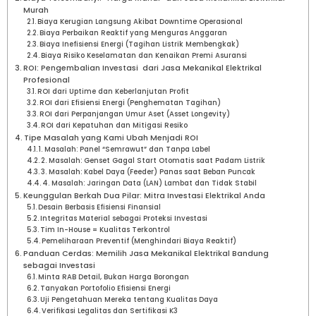
Murah
Biaya Kerugian Langsung Akibat Downtime Operasional
Biaya Perbaikan Reaktif yang Menguras Anggaran
Biaya Inefisiensi Energi (Tagihan Listrik Membengkak)
Biaya Risiko Keselamatan dan Kenaikan Premi Asuransi
ROI: Pengembalian Investasi dari Jasa Mekanikal Elektrikal
Profesional
ROI dari Uptime dan Keberlanjutan Profit
ROI dari Efisiensi Energi (Penghematan Tagihan)
ROI dari Perpanjangan Umur Aset (Asset Longevity)
ROI dari Kepatuhan dan Mitigasi Resiko
Tipe Masalah yang Kami Ubah Menjadi ROI
1. Masalah: Panel “Semrawut” dan Tanpa Label
2. Masalah: Genset Gagal Start Otomatis saat Padam Listrik
3. Masalah: Kabel Daya (Feeder) Panas saat Beban Puncak
4. Masalah: Jaringan Data (LAN) Lambat dan Tidak Stabil
Keunggulan Berkah Dua Pilar: Mitra Investasi Elektrikal Anda
Desain Berbasis Efisiensi Finansial
Integritas Material sebagai Proteksi Investasi
Tim In-House = Kualitas Terkontrol
Pemeliharaan Preventif (Menghindari Biaya Reaktif)
Panduan Cerdas: Memilih Jasa Mekanikal Elektrikal Bandung
sebagai Investasi
Minta RAB Detail, Bukan Harga Borongan
Tanyakan Portofolio Efisiensi Energi
Uji Pengetahuan Mereka tentang Kualitas Daya
Verifikasi Legalitas dan Sertifikasi K3