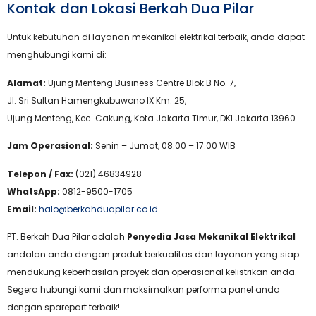
Kontak dan Lokasi Berkah Dua Pilar
Untuk kebutuhan di layanan mekanikal elektrikal terbaik, anda dapat
menghubungi kami di:
Alamat:
Ujung Menteng Business Centre Blok B No. 7,
Jl. Sri Sultan Hamengkubuwono IX Km. 25,
Ujung Menteng, Kec. Cakung, Kota Jakarta Timur, DKI Jakarta 13960
Jam Operasional:
Senin – Jumat, 08.00 – 17.00 WIB
Telepon / Fax:
(021) 46834928
WhatsApp:
0812-9500-1705
Email:
halo@berkahduapilar.co.id
PT. Berkah Dua Pilar adalah
Penyedia Jasa Mekanikal Elektrikal
andalan anda dengan produk berkualitas dan layanan yang siap
mendukung keberhasilan proyek dan operasional kelistrikan anda.
Segera hubungi kami dan maksimalkan performa panel anda
dengan sparepart terbaik!