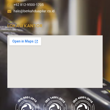
+62 812-9500-1705
halo@berkahduapilar.co.id
LOKASI KANTOR