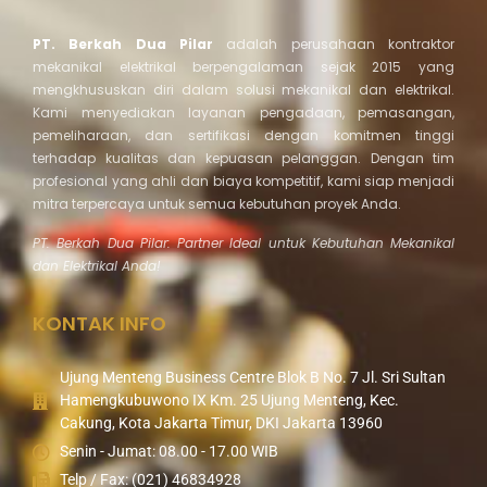
PT. Berkah Dua Pilar
adalah perusahaan kontraktor
mekanikal elektrikal berpengalaman sejak 2015 yang
mengkhususkan diri dalam solusi mekanikal dan elektrikal.
Kami menyediakan layanan pengadaan, pemasangan,
pemeliharaan, dan sertifikasi dengan komitmen tinggi
terhadap kualitas dan kepuasan pelanggan. Dengan tim
profesional yang ahli dan biaya kompetitif, kami siap menjadi
mitra terpercaya untuk semua kebutuhan proyek Anda.
PT. Berkah Dua Pilar: Partner Ideal untuk Kebutuhan Mekanikal
dan Elektrikal Anda!
KONTAK INFO
Ujung Menteng Business Centre Blok B No. 7 Jl. Sri Sultan
Hamengkubuwono IX Km. 25 Ujung Menteng, Kec.
Cakung, Kota Jakarta Timur, DKI Jakarta 13960
Senin - Jumat: 08.00 - 17.00 WIB
Telp / Fax: (021) 46834928