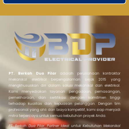
PT. Berkah Dua Pilar
adalah perusahaan kontraktor
mekanikal elektrikal berpengalaman sejak 2015 yang
mengkhususkan diri dalam solusi mekanikal dan elektrikal.
Kami menyediakan layanan pengadaan, pemasangan,
pemeliharaan, dan sertifikasi dengan komitmen tinggi
terhadap kualitas dan kepuasan pelanggan. Dengan tim
profesional yang ahli dan biaya kompetitif, kami siap menjadi
mitra terpercaya untuk semua kebutuhan proyek Anda.
PT. Berkah Dua Pilar: Partner Ideal untuk Kebutuhan Mekanikal