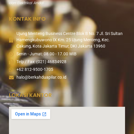
dan Elektrikal Anda!
KONTAK INFO
Ujung Menteng Business Centre Blok B No. 7 Jl. Sri Sultan
Hamengkubuwono IX Km. 25 Ujung Menteng, Kec.
Cakung, Kota Jakarta Timur, DKI Jakarta 13960
Senin - Jumat: 08.00 - 17.00 WIB
Telp / Fax: (021) 46834928
+62 812-9500-1705
halo@berkahduapilar.co.id
LOKASI KANTOR