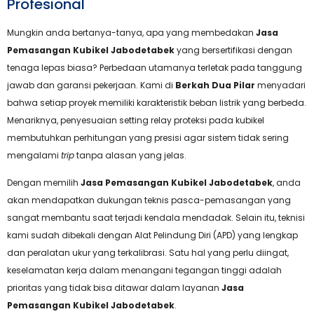
Profesional
Mungkin anda bertanya-tanya, apa yang membedakan
Jasa
Pemasangan Kubikel Jabodetabek
yang bersertifikasi dengan
tenaga lepas biasa? Perbedaan utamanya terletak pada tanggung
jawab dan garansi pekerjaan. Kami di
Berkah Dua Pilar
menyadari
bahwa setiap proyek memiliki karakteristik beban listrik yang berbeda.
Menariknya, penyesuaian setting relay proteksi pada kubikel
membutuhkan perhitungan yang presisi agar sistem tidak sering
mengalami
trip
tanpa alasan yang jelas.
Dengan memilih
Jasa Pemasangan Kubikel Jabodetabek
, anda
akan mendapatkan dukungan teknis pasca-pemasangan yang
sangat membantu saat terjadi kendala mendadak. Selain itu, teknisi
kami sudah dibekali dengan Alat Pelindung Diri (APD) yang lengkap
dan peralatan ukur yang terkalibrasi. Satu hal yang perlu diingat,
keselamatan kerja dalam menangani tegangan tinggi adalah
prioritas yang tidak bisa ditawar dalam layanan
Jasa
Pemasangan Kubikel Jabodetabek
.