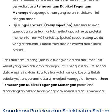
waktu tertentu untuk memastikan ketahanannya. Hanya
penyedia
Jasa Pemasangan Kubikel Tegangan
Menengah
berpengalaman yang berani melakukan ini
dengan aman.
Uji Fungsi Proteksi (Relay Injection):
Mensimulasikan
gangguan arus lebih untuk melihat apakah relay proteksi
memerintahkan VCB untuk
trip
(putus) sesuai
setting
waktu
yang ditentukan. Akurasi relay adalah nyawa dari sistem
proteksi.
Hasil dari semua pengujian ini dituangkan dalam dokumen
Test
Report
yang menjadi lampiran wajib untuk pengurusan SLO. Tanpa
data empiris ini, klaim kualitas hanyalah omong kosong. Itulah
sebabnya, transparansi data uji menjadi keunggulan layanan
Jasa
Pemasangan Kubikel Tegangan Menengah
profesional
dibandingkan pekerja lepas yang tidak memiliki alat uji memadai.
Koordinasi Proteksi dan Selektivitas Sistem