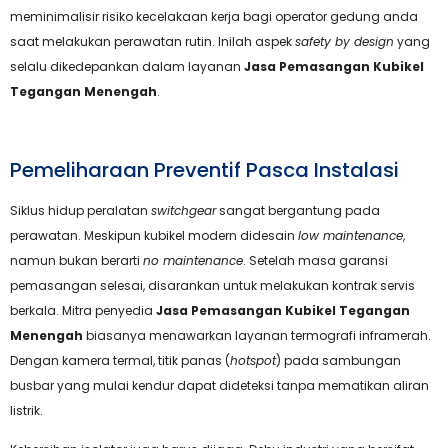
meminimalisir risiko kecelakaan kerja bagi operator gedung anda
saat melakukan perawatan rutin. Inilah aspek
safety by design
yang
selalu dikedepankan dalam layanan
Jasa Pemasangan Kubikel
Tegangan Menengah
.
Pemeliharaan Preventif Pasca Instalasi
Siklus hidup peralatan
switchgear
sangat bergantung pada
perawatan. Meskipun kubikel modern didesain
low maintenance
,
namun bukan berarti
no maintenance
. Setelah masa garansi
pemasangan selesai, disarankan untuk melakukan kontrak servis
berkala. Mitra penyedia
Jasa Pemasangan Kubikel Tegangan
Menengah
biasanya menawarkan layanan termografi inframerah.
Dengan kamera termal, titik panas (
hotspot
) pada sambungan
busbar yang mulai kendur dapat dideteksi tanpa mematikan aliran
listrik.