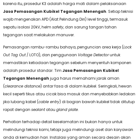
karena itu, prosedur K3 adalah harga mati dalam pelaksanaan
Jasa Pemasangan Kubikel Tegangan Menengah
. Setiap teknisi
wajib mengenakan APD (Alat Pelindung Diri) level tinggi, termasuk
sepatu isolasi 20kV, helm
safety
, dan sarung tangan tahan
tegangan saat melakukan manuver.
Pemasangan rambu-rambu bahaya, penguncian area kerja (
Lock
Out Tag Out
/ LOTO), dan penggunaan
Voltage Detector
untuk
memastikan ketiadaan tegangan sebelum menyentuh komponen
adalah prosedur standar. Tim
Jasa Pemasangan Kubikel
Tegangan Menengah
juga harus memahami jarak aman
(
clearance distance
) antar fasa di dalam kubikel. Seringkali, hewan
kecil seperti tikus atau cicak bisa masuk dan menyebabkan ledakan
jika lubang kabel (
cable entry
) di bagian bawah kubikel tidak ditutup
rapat dengan
sealant
atau
gland plate
.
Perhatian terhadap detail keselamatan ini bukan hanya untuk
melindungi teknisi kami, tetapi juga melindungi aset dan karyawan
anda di kemudian hari. Instalasi yang aman secara desain akan