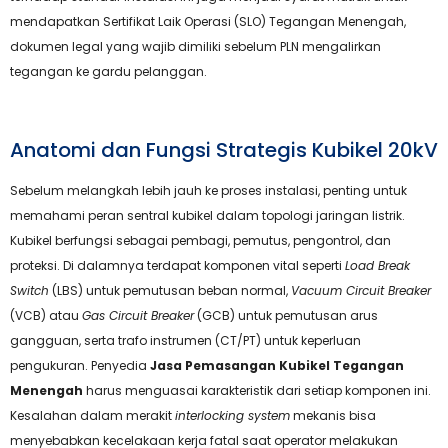
mendapatkan Sertifikat Laik Operasi (SLO) Tegangan Menengah,
dokumen legal yang wajib dimiliki sebelum PLN mengalirkan
tegangan ke gardu pelanggan.
Anatomi dan Fungsi Strategis Kubikel 20kV
Sebelum melangkah lebih jauh ke proses instalasi, penting untuk
memahami peran sentral kubikel dalam topologi jaringan listrik.
Kubikel berfungsi sebagai pembagi, pemutus, pengontrol, dan
proteksi. Di dalamnya terdapat komponen vital seperti
Load Break
Switch
(LBS) untuk pemutusan beban normal,
Vacuum Circuit Breaker
(VCB) atau
Gas Circuit Breaker
(GCB) untuk pemutusan arus
gangguan, serta trafo instrumen (CT/PT) untuk keperluan
pengukuran. Penyedia
Jasa Pemasangan Kubikel Tegangan
Menengah
harus menguasai karakteristik dari setiap komponen ini.
Kesalahan dalam merakit
interlocking system
mekanis bisa
menyebabkan kecelakaan kerja fatal saat operator melakukan