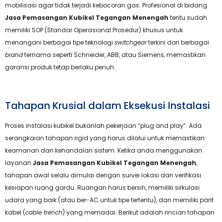
mobilisasi agar tidak terjadi kebocoran gas. Profesional di bidang
Jasa Pemasangan Kubikel Tegangan Menengah
tentu sudah
memiliki SOP (Standar Operasional Prosedur) khusus untuk
menangani berbagai tipe teknologi
switchgear
terkini dari berbagai
brand
ternama seperti Schneider, ABB, atau Siemens, memastikan
garansi produk tetap berlaku penuh.
Tahapan Krusial dalam Eksekusi Instalasi
Proses instalasi kubikel bukanlah pekerjaan “plug and play”. Ada
serangkaian tahapan rigid yang harus dilalui untuk memastikan
keamanan dan kehandalan sistem. Ketika anda menggunakan
layanan
Jasa Pemasangan Kubikel Tegangan Menengah
,
tahapan awal selalu dimulai dengan survei lokasi dan verifikasi
kesiapan ruang gardu. Ruangan harus bersih, memiliki sirkulasi
udara yang baik (atau ber-AC untuk tipe tertentu), dan memiliki parit
kabel (
cable trench
) yang memadai. Berikut adalah rincian tahapan