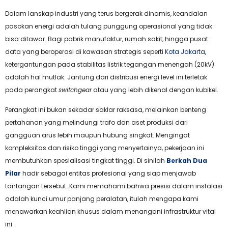
Dalam lanskap industri yang terus bergerak dinamis, keandalan
pasokan energi adalah tulang punggung operasional yang tidak
bisa ditawar. Bagi pabrik manufaktur, rumah sakit, hingga pusat
data yang beroperasi di kawasan strategis seperti
Kota Jakarta
,
ketergantungan pada stabilitas listrik tegangan menengah (20kV)
adalah hal mutlak. Jantung dari distribusi energi level ini terletak
pada perangkat
switchgear
atau yang lebih dikenal dengan kubikel.
Perangkat ini bukan sekadar saklar raksasa, melainkan benteng
pertahanan yang melindungi trafo dan aset produksi dari
gangguan arus lebih maupun hubung singkat. Mengingat
kompleksitas dan risiko tinggi yang menyertainya, pekerjaan ini
membutuhkan spesialisasi tingkat tinggi. Di sinilah
Berkah Dua
Pilar
hadir sebagai entitas profesional yang siap menjawab
tantangan tersebut. Kami memahami bahwa presisi dalam instalasi
adalah kunci umur panjang peralatan, itulah mengapa kami
menawarkan keahlian khusus dalam menangani infrastruktur vital
ini.