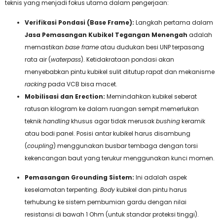
teknis yang menjadi fokus utama dalam pengerjaan:
Verifikasi Pondasi (Base Frame):
Langkah pertama dalam
Jasa Pemasangan Kubikel Tegangan Menengah
adalah
memastikan
base frame
atau dudukan besi UNP terpasang
rata air (
waterpass
). Ketidakrataan pondasi akan
menyebabkan pintu kubikel sulit ditutup rapat dan mekanisme
racking
pada VCB bisa macet.
Mobilisasi dan Erection:
Memindahkan kubikel seberat
ratusan kilogram ke dalam ruangan sempit memerlukan
teknik
handling
khusus agar tidak merusak
bushing
keramik
atau bodi panel. Posisi antar kubikel harus disambung
(
coupling
) menggunakan busbar tembaga dengan torsi
kekencangan baut yang terukur menggunakan kunci momen.
Pemasangan Grounding Sistem:
Ini adalah aspek
keselamatan terpenting.
Body
kubikel dan pintu harus
terhubung ke sistem pembumian gardu dengan nilai
resistansi di bawah 1 Ohm (untuk standar proteksi tinggi).