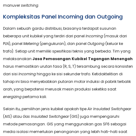
manuver
switching
.
Kompleksitas Panel Incoming dan Outgoing
Dalam sebuah gardu distribusi, biasanya terdapat susunan
beberapa unit kubikel yang terdiri dari panel
Incoming
(masuk dari
PLN), panel
Metering
(pengukuran), dan panel
Outgoing
(keluar ke
trafo). Setiap unit memiliki spesifikasi teknis yang berbeda. Tim yang
melaksanakan
Jasa Pemasangan Kubikel Tegangan Menengah
harus memastikan urutan fasa (R, S, T) tersambung secara konsisten
dari sisi
Incoming
hingga ke sisi sekunder trafo. Ketidaktelitian di
tahap ini bisa menyebabkan putaran motor induksi di pabrik terbalik
arah, yang berpotensi merusak mesin produksi seketika saat
energizing
pertama kali.
Selain itu, pemilihan jenis kubikel apakah tipe
Air Insulated Switchgear
(AIS) atau
Gas Insulated Switchgear
(GIS) juga mempengaruhi
metode pemasangan. GIS yang menggunakan gas SF6 sebagai
media isolasi memerlukan penanganan yang lebih hati-hati saat