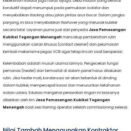
Kebersihan isolator juga harus dijaga. Debu industri yang bersifat
konduktif dapat menumpuk pada permukaan isolator dan
menyebabkan
tracking
atau jalan pintas arus bocor. Dalam jangka
panjang, ini bisa menyebabkan
flashover
yang merusak kubikel
secara total. Layanan purna jual dari penyedia
Jasa Pemasangan
Kubikel Tegangan Menengah
mencakup pembersihan rutin
menggunakan cairan khusus (
contact cleaner
) dan pelumasan
kembali mekanisme pegas VCB agar tetap lincah saat beroperasi.
Kelembaban adalah musuh utama lainnya. Pengecekan fungsi
pemanas (
heater
) dan termostat di dalam panel harus dilakukan
rutin. Jika heater mati, kondensasi air akan terbentuk di dinding
dalam kubikel, mempercepat korosi dan menurunkan ketahanan
isolasi udara. Edukasi mengenai perawatan ringan ini biasanya
diberikan oleh tim
Jasa Pemasangan Kubikel Tegangan
Menengah
saat sesi
training
operator setelah
commissioning
selesai.
Nilai Tambah Menggunakan Kontraktor