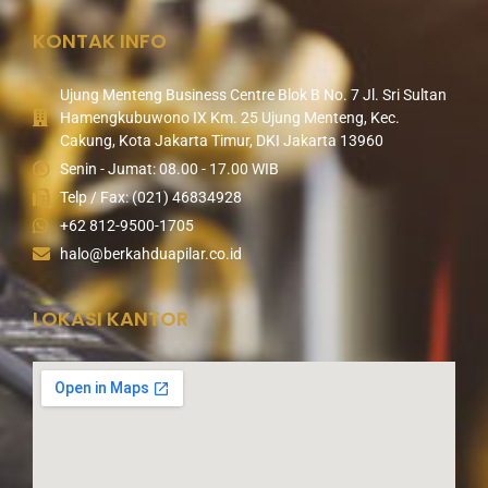
KONTAK INFO
Ujung Menteng Business Centre Blok B No. 7 Jl. Sri Sultan
Hamengkubuwono IX Km. 25 Ujung Menteng, Kec.
Cakung, Kota Jakarta Timur, DKI Jakarta 13960
Senin - Jumat: 08.00 - 17.00 WIB
Telp / Fax: (021) 46834928
+62 812-9500-1705
halo@berkahduapilar.co.id
LOKASI KANTOR