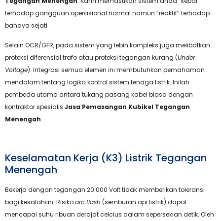
Tegangan Menengah
. Kami memastikan sistem anda “kebal”
terhadap gangguan operasional normal namun “reaktif” terhadap
bahaya sejati.
Selain OCR/GFR, pada sistem yang lebih kompleks juga melibatkan
proteksi diferensial trafo atau proteksi tegangan kurang (
Under
Voltage
). Integrasi semua elemen ini membutuhkan pemahaman
mendalam tentang logika kontrol sistem tenaga listrik. Inilah
pembeda utama antara tukang pasang kabel biasa dengan
kontraktor spesialis
Jasa Pemasangan Kubikel Tegangan
Menengah
.
Keselamatan Kerja (K3) Listrik Tegangan
Menengah
Bekerja dengan tegangan 20.000 Volt tidak memberikan toleransi
bagi kesalahan. Risiko
arc flash
(semburan api listrik) dapat
mencapai suhu ribuan derajat celcius dalam sepersekian detik. Oleh