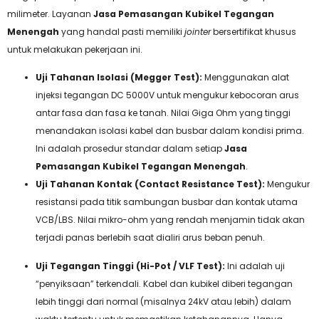
milimeter. Layanan
Jasa Pemasangan Kubikel Tegangan
Menengah
yang handal pasti memiliki
jointer
bersertifikat khusus
untuk melakukan pekerjaan ini.
Uji Tahanan Isolasi (Megger Test):
Menggunakan alat
injeksi tegangan DC 5000V untuk mengukur kebocoran arus
antar fasa dan fasa ke tanah. Nilai Giga Ohm yang tinggi
menandakan isolasi kabel dan busbar dalam kondisi prima.
Ini adalah prosedur standar dalam setiap
Jasa
Pemasangan Kubikel Tegangan Menengah
.
Uji Tahanan Kontak (Contact Resistance Test):
Mengukur
resistansi pada titik sambungan busbar dan kontak utama
VCB/LBS. Nilai mikro-ohm yang rendah menjamin tidak akan
terjadi panas berlebih saat dialiri arus beban penuh.
Uji Tegangan Tinggi (Hi-Pot / VLF Test):
Ini adalah uji
“penyiksaan” terkendali. Kabel dan kubikel diberi tegangan
lebih tinggi dari normal (misalnya 24kV atau lebih) dalam