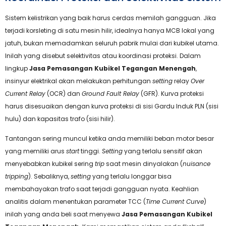
Sistem kelistrikan yang baik harus cerdas memilah gangguan. Jika
terjadi korsleting di satu mesin hilir, idealnya hanya MCB lokal yang
jatuh, bukan memadamkan seluruh pabrik mulai dari kubikel utama.
Inilah yang disebut selektivitas atau koordinasi proteksi. Dalam
lingkup
Jasa Pemasangan Kubikel Tegangan Menengah
,
insinyur elektrikal akan melakukan perhitungan
setting
relay
Over
Current Relay
(OCR) dan
Ground Fault Relay
(GFR). Kurva proteksi
harus disesuaikan dengan kurva proteksi di sisi Gardu Induk PLN (sisi
hulu) dan kapasitas trafo (sisi hilir).
Tantangan sering muncul ketika anda memiliki beban motor besar
yang memiliki arus
start
tinggi.
Setting
yang terlalu sensitif akan
menyebabkan kubikel sering
trip
saat mesin dinyalakan (
nuisance
tripping
). Sebaliknya,
setting
yang terlalu longgar bisa
membahayakan trafo saat terjadi gangguan nyata. Keahlian
analitis dalam menentukan parameter TCC (
Time Current Curve
)
inilah yang anda beli saat menyewa
Jasa Pemasangan Kubikel