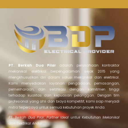
PT. Berkah Dua Pilar
adalah perusahaan kontraktor
mekanikal elektrikal berpengalaman sejak 2015 yang
mengkhususkan diri dalam solusi mekanikal dan elektrikal.
Kami menyediakan layanan pengadaan, pemasangan,
pemeliharaan, dan sertifikasi dengan komitmen tinggi
terhadap kualitas dan kepuasan pelanggan. Dengan tim
profesional yang ahli dan biaya kompetitif, kami siap menjadi
mitra terpercaya untuk semua kebutuhan proyek Anda.
PT. Berkah Dua Pilar: Partner Ideal untuk Kebutuhan Mekanikal
dan Elektrikal Anda!