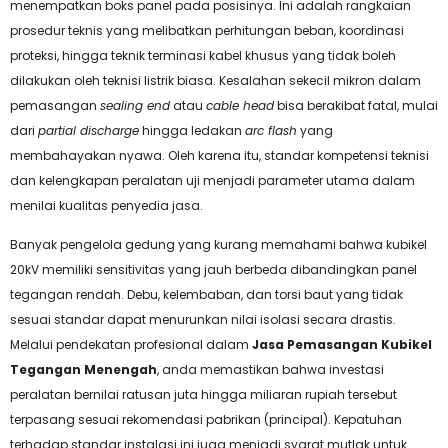
menempatkan boks panel pada posisinya. Ini adalah rangkaian
prosedur teknis yang melibatkan perhitungan beban, koordinasi
proteksi, hingga teknik terminasi kabel khusus yang tidak boleh
dilakukan oleh teknisi listrik biasa. Kesalahan sekecil mikron dalam
pemasangan
sealing end
atau
cable head
bisa berakibat fatal, mulai
dari
partial discharge
hingga ledakan
arc flash
yang
membahayakan nyawa. Oleh karena itu, standar kompetensi teknisi
dan kelengkapan peralatan uji menjadi parameter utama dalam
menilai kualitas penyedia jasa.
Banyak pengelola gedung yang kurang memahami bahwa kubikel
20kV memiliki sensitivitas yang jauh berbeda dibandingkan panel
tegangan rendah. Debu, kelembaban, dan torsi baut yang tidak
sesuai standar dapat menurunkan nilai isolasi secara drastis.
Melalui pendekatan profesional dalam
Jasa Pemasangan Kubikel
Tegangan Menengah
, anda memastikan bahwa investasi
peralatan bernilai ratusan juta hingga miliaran rupiah tersebut
terpasang sesuai rekomendasi pabrikan (principal). Kepatuhan
terhadap standar instalasi ini juga menjadi syarat mutlak untuk