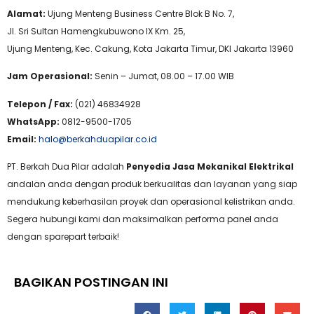
Alamat:
Ujung Menteng Business Centre Blok B No. 7,
Jl. Sri Sultan Hamengkubuwono IX Km. 25,
Ujung Menteng, Kec. Cakung, Kota Jakarta Timur, DKI Jakarta 13960
Jam Operasional:
Senin – Jumat, 08.00 – 17.00 WIB
Telepon / Fax:
(021) 46834928
WhatsApp:
0812-9500-1705
Email:
halo@berkahduapilar.co.id
PT. Berkah Dua Pilar adalah
Penyedia Jasa Mekanikal Elektrikal
andalan anda dengan produk berkualitas dan layanan yang siap
mendukung keberhasilan proyek dan operasional kelistrikan anda.
Segera hubungi kami dan maksimalkan performa panel anda
dengan sparepart terbaik!
BAGIKAN POSTINGAN INI