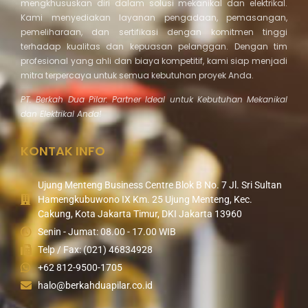
mengkhususkan diri dalam solusi mekanikal dan elektrikal.
Kami menyediakan layanan pengadaan, pemasangan,
pemeliharaan, dan sertifikasi dengan komitmen tinggi
terhadap kualitas dan kepuasan pelanggan. Dengan tim
profesional yang ahli dan biaya kompetitif, kami siap menjadi
mitra terpercaya untuk semua kebutuhan proyek Anda.
PT. Berkah Dua Pilar: Partner Ideal untuk Kebutuhan Mekanikal
dan Elektrikal Anda!
KONTAK INFO
Ujung Menteng Business Centre Blok B No. 7 Jl. Sri Sultan
Hamengkubuwono IX Km. 25 Ujung Menteng, Kec.
Cakung, Kota Jakarta Timur, DKI Jakarta 13960
Senin - Jumat: 08.00 - 17.00 WIB
Telp / Fax: (021) 46834928
+62 812-9500-1705
halo@berkahduapilar.co.id