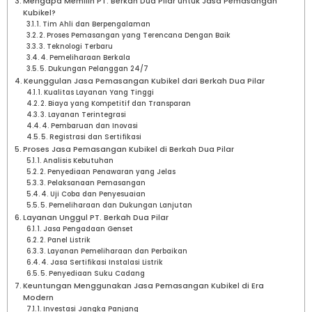
Mengapa Memilih PT. Berkah Dua Pilar untuk Jasa Pemasangan
Kubikel?
1. Tim Ahli dan Berpengalaman
2. Proses Pemasangan yang Terencana Dengan Baik
3. Teknologi Terbaru
4. Pemeliharaan Berkala
5. Dukungan Pelanggan 24/7
Keunggulan Jasa Pemasangan Kubikel dari Berkah Dua Pilar
1. Kualitas Layanan Yang Tinggi
2. Biaya yang Kompetitif dan Transparan
3. Layanan Terintegrasi
4. Pembaruan dan Inovasi
5. Registrasi dan Sertifikasi
Proses Jasa Pemasangan Kubikel di Berkah Dua Pilar
1. Analisis Kebutuhan
2. Penyediaan Penawaran yang Jelas
3. Pelaksanaan Pemasangan
4. Uji Coba dan Penyesuaian
5. Pemeliharaan dan Dukungan Lanjutan
Layanan Unggul PT. Berkah Dua Pilar
1. Jasa Pengadaan Genset
2. Panel Listrik
3. Layanan Pemeliharaan dan Perbaikan
4. Jasa Sertifikasi Instalasi Listrik
5. Penyediaan Suku Cadang
Keuntungan Menggunakan Jasa Pemasangan Kubikel di Era
Modern
1. Investasi Jangka Panjang