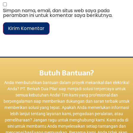
Simpan nama, email, dan situs web saya pada
peramban ini untuk komentar saya berikutnya.
Butuh Bantuan?
Anda membutuhkan bantuan dalam proyek mekanikal dan elektrikal
Anda? PT. Berkah Dua Pilar siap menjadi solusi terpercaya untuk
semua kebutuhan Anda! Tim kami yang profesional dan
berpengalaman siap memberikan dukungan dan saran terbaik untuk
memberikan solusi yang tepat. Apakah Anda memerlukan informasi
lebih lanjut tentang layanan kami, pengadaan peralatan, atau
pemeliharaan? Jangan ragu untuk menghubungi kami. Kami ada di
sini untuk membantu Anda menyelesaikan setiap tantangan dan
mencapai hasil yang memuaskan. Bersama kami, Anda tidak akan