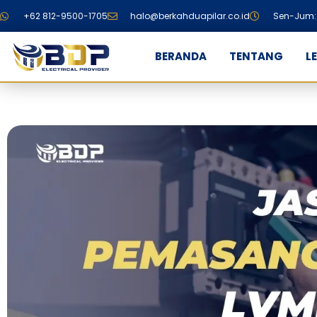
+62 812-9500-1705
halo@berkahduapilar.co.id
Sen-Jum: 
BERANDA
TENTANG
L