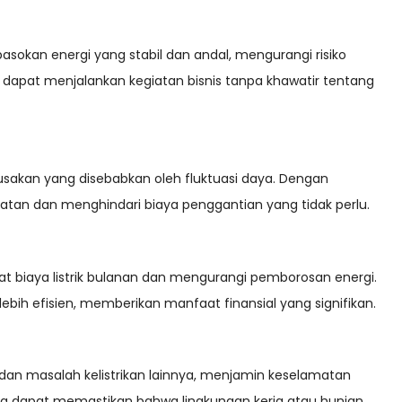
okan energi yang stabil dan andal, mengurangi risiko
dapat menjalankan kegiatan bisnis tanpa khawatir tentang
rusakan yang disebabkan oleh fluktuasi daya. Dengan
an dan menghindari biaya penggantian yang tidak perlu.
t biaya listrik bulanan dan mengurangi pemborosan energi.
ebih efisien, memberikan manfaat finansial yang signifikan.
an masalah kelistrikan lainnya, menjamin keselamatan
da dapat memastikan bahwa lingkungan kerja atau hunian