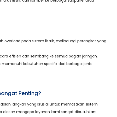
arus listrik dari sumber ke berbagai subpanel atau
overload pada sistem listrik, melindungi perangkat yang
secara efisien dan seimbang ke semua bagian jaringan.
uk memenuhi kebutuhan spesifik dari berbagai jenis
angat Penting?
dalah langkah yang krusial untuk memastikan sistem
rapa alasan mengapa layanan kami sangat dibutuhkan: