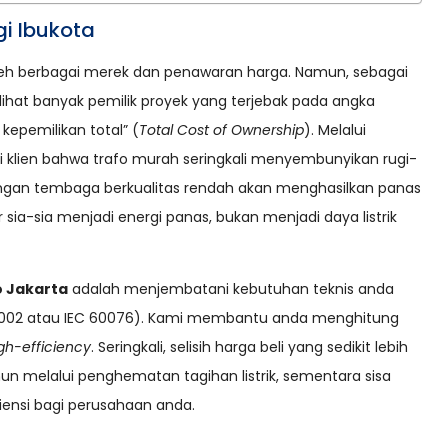
gi Ibukota
oleh berbagai merek dan penawaran harga. Namun, sebagai
lihat banyak pemilik proyek yang terjebak pada angka
kepemilikan total” (
Total Cost of Ownership
). Melalui
 klien bahwa trafo murah seringkali menyembunyikan rugi-
lungan tembaga berkualitas rendah akan menghasilkan panas
sia-sia menjadi energi panas, bukan menjadi daya listrik
 Jakarta
adalah menjembatani kebutuhan teknis anda
 D3.002 atau IEC 60076). Kami membantu anda menghitung
gh-efficiency
. Seringkali, selisih harga beli yang sedikit lebih
un melalui penghematan tagihan listrik, sementara sisa
iensi bagi perusahaan anda.