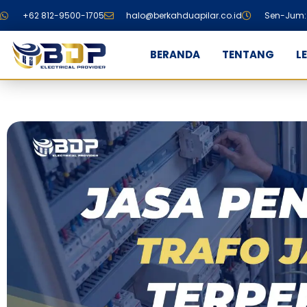
+62 812-9500-1705
halo@berkahduapilar.co.id
Sen-Jum: 
BERANDA
TENTANG
L