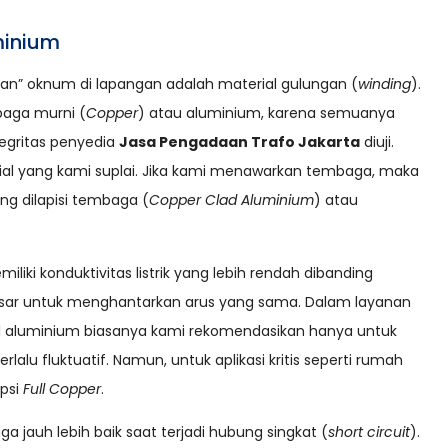
minium
inan” oknum di lapangan adalah material gulungan (
winding
).
baga murni (
Copper
) atau aluminium, karena semuanya
ntegritas penyedia
Jasa Pengadaan Trafo Jakarta
diuji.
ial yang kami suplai. Jika kami menawarkan tembaga, maka
g dilapisi tembaga (
Copper Clad Aluminium
) atau
ki konduktivitas listrik yang lebih rendah dibanding
ar untuk menghantarkan arus yang sama. Dalam layanan
 aluminium biasanya kami rekomendasikan hanya untuk
alu fluktuatif. Namun, untuk aplikasi kritis seperti rumah
opsi
Full Copper
.
jauh lebih baik saat terjadi hubung singkat (
short circuit
).