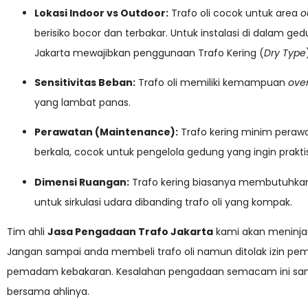
Lokasi Indoor vs Outdoor:
Trafo oli cocok untuk area
o
berisiko bocor dan terbakar. Untuk instalasi di dalam ged
Jakarta mewajibkan penggunaan Trafo Kering (
Dry Type
Sensitivitas Beban:
Trafo oli memiliki kemampuan
ove
yang lambat panas.
Perawatan (Maintenance):
Trafo kering minim peraw
berkala, cocok untuk pengelola gedung yang ingin praktis
Dimensi Ruangan:
Trafo kering biasanya membutuhkan 
untuk sirkulasi udara dibanding trafo oli yang kompak.
Tim ahli
Jasa Pengadaan Trafo Jakarta
kami akan meninja
Jangan sampai anda membeli trafo oli namun ditolak izin pe
pemadam kebakaran. Kesalahan pengadaan semacam ini sangat
bersama ahlinya.