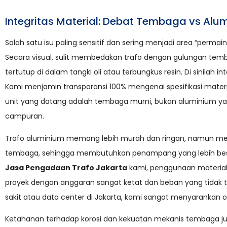
Integritas Material: Debat Tembaga vs Alu
Salah satu isu paling sensitif dan sering menjadi area “perma
Secara visual, sulit membedakan trafo dengan gulungan tem
tertutup di dalam tangki oli atau terbungkus resin. Di sinilah i
Kami menjamin transparansi 100% mengenai spesifikasi mater
unit yang datang adalah tembaga murni, bukan aluminium yan
campuran.
Trafo aluminium memang lebih murah dan ringan, namun memili
tembaga, sehingga membutuhkan penampang yang lebih bes
Jasa Pengadaan Trafo Jakarta
kami, penggunaan material
proyek dengan anggaran sangat ketat dan beban yang tidak terl
sakit atau data center di Jakarta, kami sangat menyarankan 
Ketahanan terhadap korosi dan kekuatan mekanis tembaga juga 