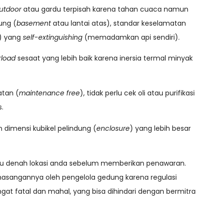
utdoor
atau gardu terpisah karena tahan cuaca namun
ung (
basement
atau lantai atas), standar keselamatan
) yang
self-extinguishing
(memadamkan api sendiri).
rload
sesaat yang lebih baik karena inersia termal minyak
atan (
maintenance free
), tidak perlu cek oli atau purifikasi
.
dimensi kubikel pelindung (
enclosure
) yang lebih besar
u denah lokasi anda sebelum memberikan penawaran.
masangannya oleh pengelola gedung karena regulasi
 fatal dan mahal, yang bisa dihindari dengan bermitra