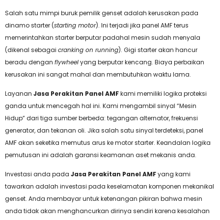
Salah satu mimpi buruk pemilik genset adalah kerusakan pada
dinamo starter (
starting motor
). Ini terjadi jika panel AMF terus
memerintahkan starter berputar padahal mesin sudah menyala
(dikenal sebagai
cranking on running
). Gigi starter akan hancur
beradu dengan
flywheel
yang berputar kencang. Biaya perbaikan
kerusakan ini sangat mahal dan membutuhkan waktu lama.
Layanan
Jasa Perakitan Panel AMF
kami memiliki logika proteksi
ganda untuk mencegah hal ini. Kami mengambil sinyal “Mesin
Hidup” dari tiga sumber berbeda: tegangan alternator, frekuensi
generator, dan tekanan oli. Jika salah satu sinyal terdeteksi, panel
AMF akan seketika memutus arus ke motor starter. Keandalan logika
pemutusan ini adalah garansi keamanan aset mekanis anda.
Investasi anda pada
Jasa Perakitan Panel AMF
yang kami
tawarkan adalah investasi pada keselamatan komponen mekanikal
genset. Anda membayar untuk ketenangan pikiran bahwa mesin
anda tidak akan menghancurkan dirinya sendiri karena kesalahan