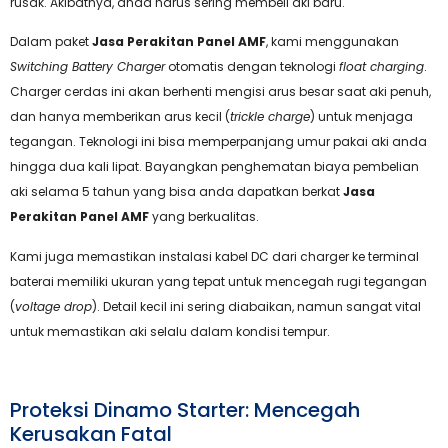
rusak. Akibatnya, anda harus sering membeli aki baru.
Dalam paket
Jasa Perakitan Panel AMF
, kami menggunakan
Switching Battery Charger
otomatis dengan teknologi
float charging
.
Charger cerdas ini akan berhenti mengisi arus besar saat aki penuh,
dan hanya memberikan arus kecil (
trickle charge
) untuk menjaga
tegangan. Teknologi ini bisa memperpanjang umur pakai aki anda
hingga dua kali lipat. Bayangkan penghematan biaya pembelian
aki selama 5 tahun yang bisa anda dapatkan berkat
Jasa
Perakitan Panel AMF
yang berkualitas.
Kami juga memastikan instalasi kabel DC dari charger ke terminal
baterai memiliki ukuran yang tepat untuk mencegah rugi tegangan
(
voltage drop
). Detail kecil ini sering diabaikan, namun sangat vital
untuk memastikan aki selalu dalam kondisi tempur.
Proteksi Dinamo Starter: Mencegah
Kerusakan Fatal