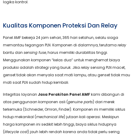
logika kontrol.
Kualitas Komponen Proteksi Dan Relay
Panel AMF bekerja 24 jam sehari, 365 hari setahun, selalu siaga
memantau tegangan PLN. Komponen di dalamnya, terutama
relay
bantu dan
sensing fuse
, harus memiliki durabilitas tinggi.
Menggunakan komponen “kelas dua” untuk menghemat biaya
produksi adalah strategi yang buruk. Jika
relay
sensing PLN macet,
genset tidak akan menyala saat mati lampu, atau genset tidak mau
mati saat PLN sudah hidup kembali.
Integritas layanan
Jasa Perakitan Panel AMF
kami dibangun di
atas penggunaan komponen asli (
genuine parts
) dari merek
terkemuka (Schneider, Omron, Finder). Komponen ini memiliki siklus
hidup mekanikal (
mechanical life
) jutaan kali operasi. Meskipun
harga komponen ini sedikit lebih tinggi, biaya siklus hidupnya
(
lifecycle cost
) jauh lebih rendah karena anda tidak perlu sering