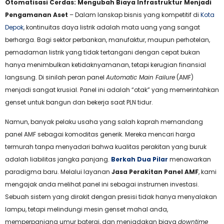
Otomatisasi Cerdas: Mengubah Biaya Infrastruktur Menjadi
Pengamanan Aset
– Dalam lanskap bisnis yang kompetitif di
Kota
Depok
, kontinuitas daya listrik adalah mata uang yang sangat
berharga. Bagi sektor perbankan, manufaktur, maupun perhotelan,
pemadaman listrik yang tidak tertangani dengan cepat bukan
hanya menimbulkan ketidaknyamanan, tetapi kerugian finansial
langsung. Di sinilah peran panel
Automatic Main Failure
(AMF)
menjadi sangat krusial. Panel ini adalah “otak” yang memerintahkan
genset untuk bangun dan bekerja saat PLN tidur.
Namun, banyak pelaku usaha yang salah kaprah memandang
panel AMF sebagai komoditas generik. Mereka mencari harga
termurah tanpa menyadari bahwa kualitas perakitan yang buruk
adalah liabilitas jangka panjang.
Berkah Dua Pilar
menawarkan
paradigma baru. Melalui layanan
Jasa Perakitan Panel AMF
, kami
mengajak anda melihat panel ini sebagai instrumen investasi.
Sebuah sistem yang dirakit dengan presisi tidak hanya menyalakan
lampu, tetapi melindungi mesin genset mahal anda,
memperpanjang umur baterai, dan meniadakan biaya
downtime