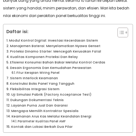
banyak uang yang anda hemat selama 10 tahun ke depan berkat
sistem yang handal, minim perawatan, dan efisien. Mari kita bedah
nilai ekonomi dari perakitan panel berkualitas tinggi ini.
Daftar isi:
Modul Kontrol Digital: Investasi Kecerdasan Sistem
Manajemen Baterai: Menyelamatkan Nyawa Genset
Proteksi Dinamo Starter: Mencegah Kerusakan Fatal
Kualitas Komponen Proteksi Dan Relay
Efisiensi Konsumsi Bahan Bakar Melalui Kontrol Cerdas
Desain Ergonomis Dan Kemudahan Perawatan
Fitur Kerapian Wiring Panel
Sistem Interlock Keamanan
Konstruksi Boks Panel Yang Tangguh
Fleksibilitas Integrasi Sistem
Uji Simulasi Pabrik (Factory Acceptance Test)
Dukungan Dokumentasi Teknis
Layanan Purna Jual Dan Garansi
Mengapa Memilih Kontraktor Spesialis
Keamanan Arus Kas Melalui Keandalan Energi
Parameter Kualitas Panel AMF
Kontak dan Lokasi Berkah Dua Pilar