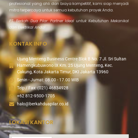
profesional yang ahli dan biaya kompetitif, kami siap menjadi
mitra terpercaya untuk semua kebutuhan proyek Anda.
PT. Berkah Dua Pilar: Partner Ideal untuk Kebutuhan Mekanikal
dan Elektrikal Anda!
KONTAK INFO
Ujung Menteng Business Centre Blok B No. 7 Jl. Sri Sultan
Hamengkubuwono IX Km. 25 Ujung Menteng, Kec.
Cakung, Kota Jakarta Timur, DKI Jakarta 13960
Senin - Jumat: 08.00 - 17.00 WIB
Telp / Fax: (021) 46834928
+62 812-9500-1705
halo@berkahduapilar.co.id
LOKASI KANTOR