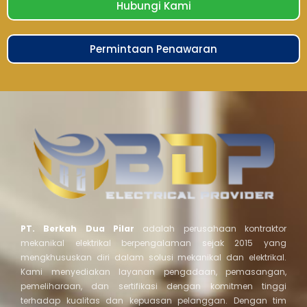
Hubungi Kami
Permintaan Penawaran
PT. Berkah Dua Pilar
adalah perusahaan kontraktor
mekanikal elektrikal berpengalaman sejak 2015 yang
mengkhususkan diri dalam solusi mekanikal dan elektrikal.
Kami menyediakan layanan pengadaan, pemasangan,
pemeliharaan, dan sertifikasi dengan komitmen tinggi
terhadap kualitas dan kepuasan pelanggan. Dengan tim