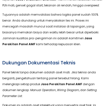
PLN mati, genset gagal start, tekanan oli rendah, hingga
overspeed
.
Tujuannya adalah memvalidasi bahwa logika panel sudah 100%
benar. Anda diundang untuk menyaksikan tes ini. Proses ini
mencegah masalah muncul saat instalasi di lapangan, yang
biasanya memakan biaya dan waktu lebih besar untuk diperbaiki.
Jaminan kualitas pra-pengiriman ini adalah komitmen
Jasa
Perakitan Panel AMF
kami terhadap kepuasan klien.
Dukungan Dokumentasi Teknis
Panel teknik tanpa dokumen adalah aset mati. Jika teknisi anda
berganti, pengetahuan tentang panel tersebut hilang. Kami
melengkapi setiap produk
Jasa Perakitan Panel AMF
dengan
dokumen lengkap:
Manual Operation
,
Wiring Diagram
, dan
Setting
Parameter List
.
Dokumen ini adalah aset intelektual yang menyertai aset fisik. Ia