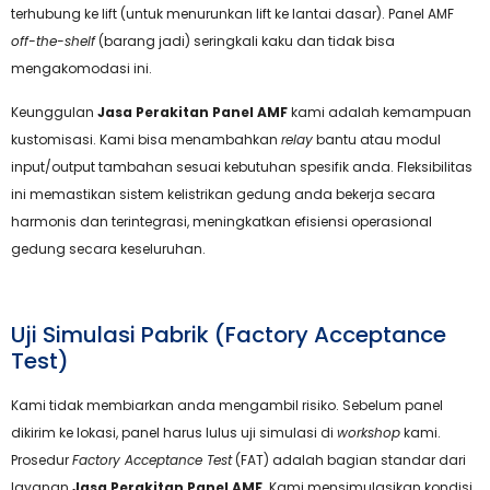
terhubung ke lift (untuk menurunkan lift ke lantai dasar). Panel AMF
off-the-shelf
(barang jadi) seringkali kaku dan tidak bisa
mengakomodasi ini.
Keunggulan
Jasa Perakitan Panel AMF
kami adalah kemampuan
kustomisasi. Kami bisa menambahkan
relay
bantu atau modul
input/output tambahan sesuai kebutuhan spesifik anda. Fleksibilitas
ini memastikan sistem kelistrikan gedung anda bekerja secara
harmonis dan terintegrasi, meningkatkan efisiensi operasional
gedung secara keseluruhan.
Uji Simulasi Pabrik (Factory Acceptance
Test)
Kami tidak membiarkan anda mengambil risiko. Sebelum panel
dikirim ke lokasi, panel harus lulus uji simulasi di
workshop
kami.
Prosedur
Factory Acceptance Test
(FAT) adalah bagian standar dari
layanan
Jasa Perakitan Panel AMF
. Kami mensimulasikan kondisi