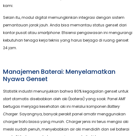
kami.
Selain itu, modul digital memungkinkan integrasi dengan sistem
pemantauan jarak jauh. Anda bisa memantau status genset dari
kantor pusat atau
smartphone
. Efisiensi pengawasan ini mengurangi
kebutuhan tenaga kerja teknis yang harus berjaga di ruang genset
24 jam.
Manajemen Baterai: Menyelamatkan
Nyawa Genset
Statistik industri menunjukkan bahwa 80% kegagalan genset untuk
start
otomatis disebabkan oleh aki (baterai) yang soak. Panel AMF
bertugas menjaga kesehatan aki ini melalui komponen
Battery
Charger
. Sayangnya, banyak perakit panel amatir menggunakan
charger trafo biasa yang murah. Charger jenis ini terus mengisi aki
meski sudah penuh, menyebabkan air aki mendidih dan sel baterai