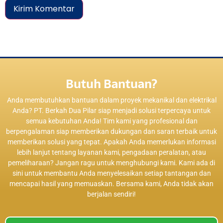
Butuh Bantuan?
Anda membutuhkan bantuan dalam proyek mekanikal dan elektrikal
Anda? PT. Berkah Dua Pilar siap menjadi solusi terpercaya untuk
semua kebutuhan Anda! Tim kami yang profesional dan
berpengalaman siap memberikan dukungan dan saran terbaik untuk
memberikan solusi yang tepat. Apakah Anda memerlukan informasi
lebih lanjut tentang layanan kami, pengadaan peralatan, atau
pemeliharaan? Jangan ragu untuk menghubungi kami. Kami ada di
sini untuk membantu Anda menyelesaikan setiap tantangan dan
mencapai hasil yang memuaskan. Bersama kami, Anda tidak akan
berjalan sendiri!