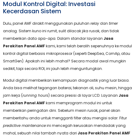
Modul Kontrol Digital: Investasi
Kecerdasan Sistem
Dulu, panel AMF dirakit menggunakan puluhan
relay
dan
timer
analog. Sistem kuno ini rumit, sulit dilacak jika rusak, dan tidak
memberikan data apa-apa. Dalam standar layanan
Jasa
Perakitan Panel AMF
kami, kami telah beralih sepenuhnya ke modul
kontrol digital berbasis mikroprosesor (seperti DeepSea, ComAp, atau
SmartGen). Apakah ini lebih mahal? Secara modal awal mungkin
sedikit, tapi secara ROI, ini jauh lebih menguntungkan.
Modul digital memberikan kemampuan diagnostik yang luar biasa.
Anda bisa melihat tegangan baterai, tekanan oli, suhu mesin, hingga
jam kerja (
running hours
) secara presisi di layar LCD. Layanan
Jasa
Perakitan Panel AMF
kami memprogram modul ini untuk
memberikan peringatan dini. Sebelum mesin rusak, panel akan
memberitahu anda untuk mengganti filter atau mengisi solar. Fitur
predictive maintenance
ini mencegah kerusakan mendadak yang
mahal, sebuah nilai tambah nyata dari
Jasa Perakitan Panel AMF