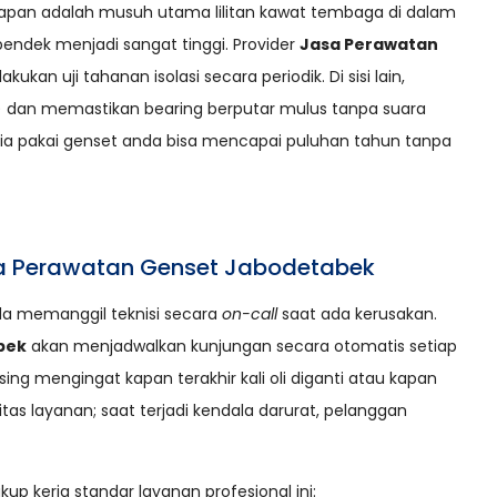
apan adalah musuh utama lilitan kawat tembaga di dalam
s pendek menjadi sangat tinggi. Provider
Jasa Perawatan
an uji tahanan isolasi secara periodik. Di sisi lain,
) dan memastikan bearing berputar mulus tanpa suara
ia pakai genset anda bisa mencapai puluhan tahun tanpa
a Perawatan Genset Jabodetabek
ada memanggil teknisi secara
on-call
saat ada kerusakan.
bek
akan menjadwalkan kunjungan secara otomatis setiap
sing mengingat kapan terakhir kali oli diganti atau kapan
itas layanan; saat terjadi kendala darurat, pelanggan
p kerja standar layanan profesional ini: