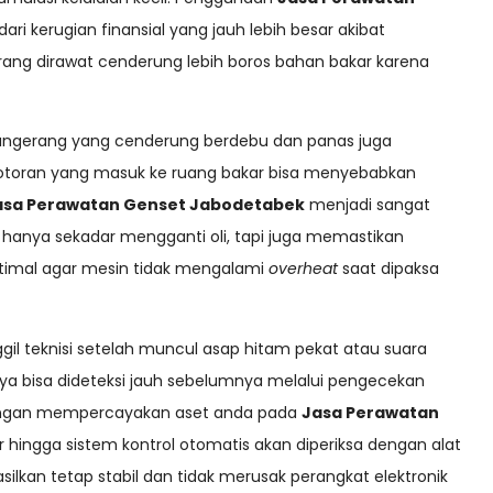
ri kerugian finansial yang jauh lebih besar akibat
arang dirawat cenderung lebih boros bahan bakar karena
 Tangerang yang cenderung berdebu dan panas juga
otoran yang masuk ke ruang bakar bisa menyebabkan
asa Perawatan Genset Jabodetabek
menjadi sangat
 hanya sekadar mengganti oli, tapi juga memastikan
optimal agar mesin tidak mengalami
overheat
saat dipaksa
il teknisi setelah muncul asap hitam pekat atau suara
nya bisa dideteksi jauh sebelumnya melalui pengecekan
 Dengan mempercayakan aset anda pada
Jasa Perawatan
r hingga sistem kontrol otomatis akan diperiksa dengan alat
asilkan tetap stabil dan tidak merusak perangkat elektronik