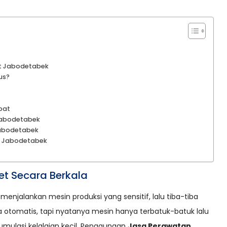
t Jabodetabek
us?
pat
Jabodetabek
abodetabek
t Jabodetabek
t Secara Berkala
jalankan mesin produksi yang sensitif, lalu tiba-tiba
la otomatis, tapi nyatanya mesin hanya terbatuk-batuk lalu
 akumulasi kelalaian kecil. Penggunaan
Jasa Perawatan