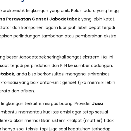
arakteristik lingkungan yang unik. Polusi udara yang tinggi
sa Perawatan Genset Jabodetabek
yang lebih ketat.
radiator dan komponen logam luar jauh lebih cepat terjadi
 lapisan perlindungan tambahan atau pembersihan ekstra
ung besar Jabodetabek seringkali sangat ekstrem. Hal ini
saat terjadi perpindahan dari PLN ke sumber cadangan.
etabek
, anda bisa berkonsultasi mengenai sinkronisasi
kronisasi yang baik antar-unit genset (jika memiliki lebih
rata dan efisien.
 lingkungan terkait emisi gas buang. Provider
Jasa
mbantu memantau kualitas emisi agar tetap sesuai
reka akan memastikan sistem knalpot (muffler) tidak
n hanya soal teknis, tapi juga soal kepatuhan terhadap