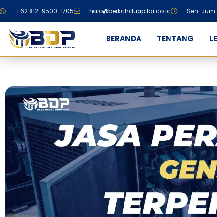
+62 812-9500-1705
halo@berkahduapilar.co.id
Sen-Jum: 
BERANDA
TENTANG
L