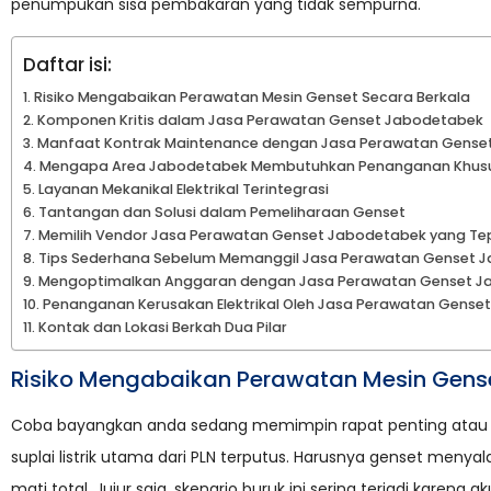
penumpukan sisa pembakaran yang tidak sempurna.
Daftar isi:
Risiko Mengabaikan Perawatan Mesin Genset Secara Berkala
Komponen Kritis dalam Jasa Perawatan Genset Jabodetabek
Manfaat Kontrak Maintenance dengan Jasa Perawatan Gense
Mengapa Area Jabodetabek Membutuhkan Penanganan Khus
Layanan Mekanikal Elektrikal Terintegrasi
Tantangan dan Solusi dalam Pemeliharaan Genset
Memilih Vendor Jasa Perawatan Genset Jabodetabek yang Te
Tips Sederhana Sebelum Memanggil Jasa Perawatan Genset 
Mengoptimalkan Anggaran dengan Jasa Perawatan Genset J
Penanganan Kerusakan Elektrikal Oleh Jasa Perawatan Gense
Kontak dan Lokasi Berkah Dua Pilar
Risiko Mengabaikan Perawatan Mesin Gense
Coba bayangkan anda sedang memimpin rapat penting atau men
suplai listrik utama dari PLN terputus. Harusnya genset menya
mati total. Jujur saja, skenario buruk ini sering terjadi karena