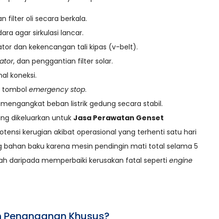
filter oli secara berkala.
ra agar sirkulasi lancar.
or dan kekencangan tali kipas (v-belt).
ator
, dan penggantian filter solar.
al koneksi.
as tombol
emergency stop
.
engangkat beban listrik gedung secara stabil.
ang dikeluarkan untuk
Jasa Perawatan Genset
tensi kerugian akibat operasional yang terhenti satu hari
 bahan baku karena mesin pendingin mati total selama 5
ah daripada memperbaiki kerusakan fatal seperti
engine
 Penanganan Khusus?