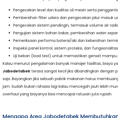
Pengecekan level dan kualitas oli mesin serta penggantian 
Pembersihan filter udara dan pengecekan jalur masuk uda
Pengecekan sistem pendingin, termasuk volume air radiat
Pengujian sistem bahan bakar, pembersihan
water separ
Pemeriksaan performa baterai/aki dan kebersihan termin
Inspeksi panel kontrol, sistem proteksi, dan fungsionalit
Uji beban (load test) untuk memastikan genset mampu m
Kalau menurut pengalaman banyak manajer fasilitas, biaya y
Jabodetabek
terasa sangat kecil jika dibandingkan dengan po
saja. Bayangkan jika sebuah pabrik makanan harus membuang
jam. Sudah bukan rahasia lagi kalau mencegah jauh lebih mur
overhaul
yang biayanya bisa mencapai ratusan juta rupiah.
Mengapa Area Jabodetabek Membutuhkan