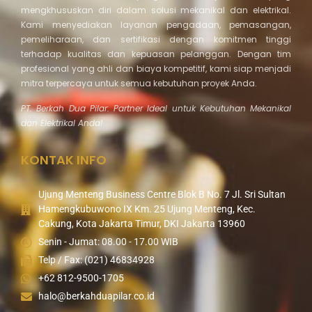
mengkhususkan diri dalam solusi mekanikal dan elektrikal.
Kami menyediakan layanan pengadaan, pemasangan,
pemeliharaan, dan sertifikasi dengan komitmen tinggi
terhadap kualitas dan kepuasan pelanggan. Dengan tim
profesional yang ahli dan biaya kompetitif, kami siap menjadi
mitra terpercaya untuk semua kebutuhan proyek Anda.
PT. Berkah Dua Pilar: Partner Ideal untuk Kebutuhan Mekanikal
dan Elektrikal Anda!
KONTAK INFO
Ujung Menteng Business Centre Blok B No. 7 Jl. Sri Sultan
Hamengkubuwono IX Km. 25 Ujung Menteng, Kec.
Cakung, Kota Jakarta Timur, DKI Jakarta 13960
Senin - Jumat: 08.00 - 17.00 WIB
Telp / Fax: (021) 46834928
+62 812-9500-1705
halo@berkahduapilar.co.id