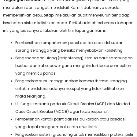
mendalam dan sangat mendetail. Kami tidak hanya sekadar
membersihkan debu, tetapi melakukan audit menyeluruh terhadap
kesehatan sistem kelistrikan anda. Berikut adalah beberapa tahapan
inti yang biasanya dilakukan oleh tim lapangan kami:
Pembersihan kompartemen panel dari kotoran, debu, dan
sarang serangga yang berisiko menyebabkan korsleting.
Pengencangan ulang (retightening) semua baut sambungan
busbar dan kabel power guna menghindari loose connection
yang memicu panas.
Pengecekan suhu menggunakan kamera thermal imaging
untuk mendeteksi adanya hotspot yang tidak terlihat oleh
mata telanjang.
Uji fungsi mekanik pada Air Circuit Breaker (ACB) dan Molded
Case Circuit Breaker (MCCB) agar tetap responsif.
Pembersihan kontak point dari residu karbon atau oksidasi
yang dapat menghambat aliran arus listrik.
Pengecekan sistem grounding untuk memastikan proteksi petir