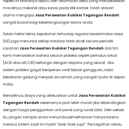
seperti ini biasanya dipicu oleh akumulasi debu yang menyebabkan
macetnya mekanik atau korosi pada titik kontak. Inilah alasan
utama mengapa
Jasa Perawatan Kubikel Tegangan Rendah
sangat krusial bagi keberlangsungan bisnis anda.
Selain faktor teknis, kepatuhan terhadap regulasi keselamatan kerja
(K3) juga menuntut setiap instalasi listrik dicek secara periodik.
Layanan
Jasa Perawatan Kubikel Tegangan Rendah
dari tim
kami memastikan bahwa seluruh proteksi seperti pemutus sirkuit
(ACB atau MCCB) berfungsi dengan respons yang akurat. Jika
sistem proteksi gagal beroperasi saat terjadi gangguan, risiko
kebakaran gedung menjadi ancaman yang sangat nyata di depan
mata.
Menariknya, biaya yang dikeluarkan untuk
Jasa Perawatan Kubikel
Tegangan Rendah
sebenarnya jauh lebih murah jika dibandingkan
dengan harga penggantian unit panel yang rusak total. Oleh sebab
itu, jangan sampai anda menunda pemeliharaan hanya karena
merasa sistem saat ini masih “baik-baik saja”. Pencegahan selalu