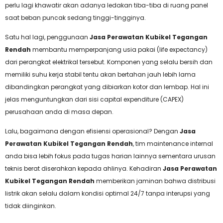
perlu lagi khawatir akan adanya ledakan tiba-tiba di ruang panel
saat beban puncak sedang tinggi-tingginya.
Satu hal lagi, penggunaan
Jasa Perawatan Kubikel Tegangan
Rendah
membantu memperpanjang usia pakai (life expectancy)
dari perangkat elektrikal tersebut. Komponen yang selalu bersih dan
memiliki suhu kerja stabil tentu akan bertahan jauh lebih lama
dibandingkan perangkat yang dibiarkan kotor dan lembap. Hal ini
jelas menguntungkan dari sisi capital expenditure (CAPEX)
perusahaan anda di masa depan.
Lalu, bagaimana dengan efisiensi operasional? Dengan
Jasa
Perawatan Kubikel Tegangan Rendah
, tim maintenance internal
anda bisa lebih fokus pada tugas harian lainnya sementara urusan
teknis berat diserahkan kepada ahlinya. Kehadiran
Jasa Perawatan
Kubikel Tegangan Rendah
memberikan jaminan bahwa distribusi
listrik akan selalu dalam kondisi optimal 24/7 tanpa interupsi yang
tidak diinginkan.