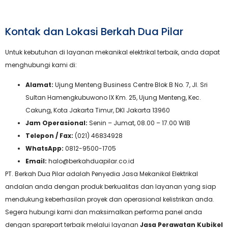
Kontak dan Lokasi Berkah Dua Pilar
Untuk kebutuhan di layanan mekanikal elektrikal terbaik, anda dapat
menghubungi kami di:
Alamat:
Ujung Menteng Business Centre Blok B No. 7, Jl. Sri
Sultan Hamengkubuwono IX Km. 25, Ujung Menteng, Kec.
Cakung, Kota Jakarta Timur, DKI Jakarta 13960
Jam Operasional:
Senin – Jumat, 08.00 – 17.00 WIB
Telepon / Fax:
(021) 46834928
WhatsApp:
0812-9500-1705
Email:
halo@berkahduapilar.co.id
PT. Berkah Dua Pilar adalah Penyedia Jasa Mekanikal Elektrikal
andalan anda dengan produk berkualitas dan layanan yang siap
mendukung keberhasilan proyek dan operasional kelistrikan anda.
Segera hubungi kami dan maksimalkan performa panel anda
dengan sparepart terbaik melalui layanan
Jasa Perawatan Kubikel