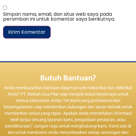
Simpan nama, email, dan situs web saya pada
peramban ini untuk komentar saya berikutnya.
Butuh Bantuan?
Anda membutuhkan bantuan dalam proyek mekanikal dan elektrikal
Anda? PT. Berkah Dua Pilar siap menjadi solusi terpercaya untuk
semua kebutuhan Anda! Tim kami yang profesional dan
berpengalaman siap memberikan dukungan dan saran terbaik untuk
memberikan solusi yang tepat. Apakah Anda memerlukan informasi
lebih lanjut tentang layanan kami, pengadaan peralatan, atau
pemeliharaan? Jangan ragu untuk menghubungi kami. Kami ada di
sini untuk membantu Anda menyelesaikan setiap tantangan dan