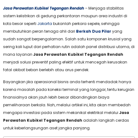
Jasa Perawatan Kubikel Tegangan Rendah
– Menjaga stabilitas
sistem kelistrikan di gedung perkantoran maupun area industri di
kota besar seperti
Jakarta
bukanlah perkara sepele, sehingga
membutuhkan peran tenaga ahli dari
Berkah Dua Pilar
yang
sudah sangat berpengalaman. Salah satu komponen krusial yang
sering kali luput dari perhatian rutin adalah panel distribusi utama, di
mana layanan
Jasa Perawatan Kubikel Tegangan Rendah
menjadi solusi preventif paling efektif untuk mencegah kerusakan
fatal akibat beban berlebih atau arus pendek.
Bayangkan jika operasional bisnis anda terhenti mendadak hanya
karena masalah pada koneksi terminal yang longgar, tentu kerugian
finansialnya akan jauh lebih besar dibandingkan biaya
pemeliharaan berkala. Nah, melalui artikel ini, kita akan membedah
mengapa investasi pada sistem mekanikal elektrikal melalui
Jasa
Perawatan Kubikel Tegangan Rendah
adalah langkah cerdas
untuk keberlangsungan aset jangka panjang.