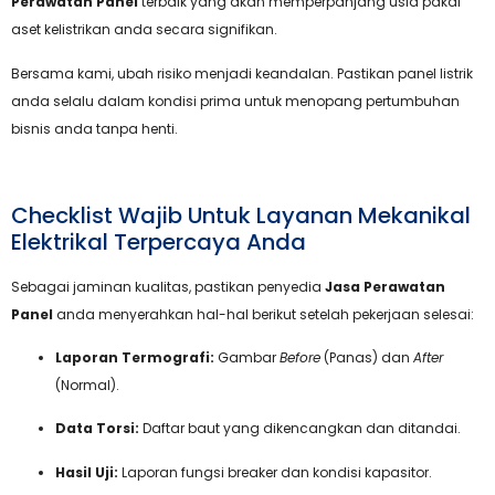
Perawatan Panel
terbaik yang akan memperpanjang usia pakai
aset kelistrikan anda secara signifikan.
Bersama kami, ubah risiko menjadi keandalan. Pastikan panel listrik
anda selalu dalam kondisi prima untuk menopang pertumbuhan
bisnis anda tanpa henti.
Checklist Wajib Untuk Layanan Mekanikal
Elektrikal Terpercaya Anda
Sebagai jaminan kualitas, pastikan penyedia
Jasa Perawatan
Panel
anda menyerahkan hal-hal berikut setelah pekerjaan selesai:
Laporan Termografi:
Gambar
Before
(Panas) dan
After
(Normal).
Data Torsi:
Daftar baut yang dikencangkan dan ditandai.
Hasil Uji:
Laporan fungsi breaker dan kondisi kapasitor.