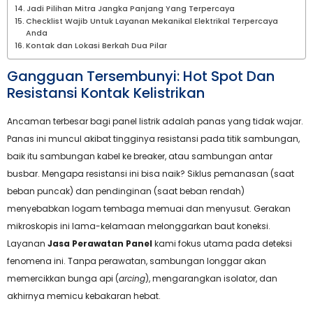
Jadi Pilihan Mitra Jangka Panjang Yang Terpercaya
Checklist Wajib Untuk Layanan Mekanikal Elektrikal Terpercaya
Anda
Kontak dan Lokasi Berkah Dua Pilar
Gangguan Tersembunyi: Hot Spot Dan
Resistansi Kontak Kelistrikan
Ancaman terbesar bagi panel listrik adalah panas yang tidak wajar.
Panas ini muncul akibat tingginya resistansi pada titik sambungan,
baik itu sambungan kabel ke breaker, atau sambungan antar
busbar. Mengapa resistansi ini bisa naik? Siklus pemanasan (saat
beban puncak) dan pendinginan (saat beban rendah)
menyebabkan logam tembaga memuai dan menyusut. Gerakan
mikroskopis ini lama-kelamaan melonggarkan baut koneksi.
Layanan
Jasa Perawatan Panel
kami fokus utama pada deteksi
fenomena ini. Tanpa perawatan, sambungan longgar akan
memercikkan bunga api (
arcing
), mengarangkan isolator, dan
akhirnya memicu kebakaran hebat.