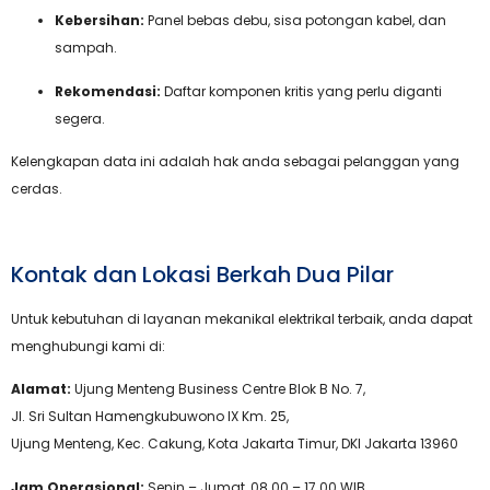
Kebersihan:
Panel bebas debu, sisa potongan kabel, dan
sampah.
Rekomendasi:
Daftar komponen kritis yang perlu diganti
segera.
Kelengkapan data ini adalah hak anda sebagai pelanggan yang
cerdas.
Kontak dan Lokasi Berkah Dua Pilar
Untuk kebutuhan di layanan mekanikal elektrikal terbaik, anda dapat
menghubungi kami di:
Alamat:
Ujung Menteng Business Centre Blok B No. 7,
Jl. Sri Sultan Hamengkubuwono IX Km. 25,
Ujung Menteng, Kec. Cakung, Kota Jakarta Timur, DKI Jakarta 13960
Jam Operasional:
Senin – Jumat, 08.00 – 17.00 WIB