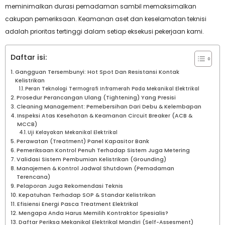
meminimalkan durasi pemadaman sambil memaksimalkan
cakupan pemeriksaan. Keamanan aset dan keselamatan teknisi
adalah prioritas tertinggi dalam setiap eksekusi pekerjaan kami.
Daftar isi:
Gangguan Tersembunyi: Hot Spot Dan Resistansi Kontak
Kelistrikan
Peran Teknologi Termografi Inframerah Pada Mekanikal Elektrikal
Prosedur Perancangan Ulang (Tightening) Yang Presisi
Cleaning Management: Pemebersihan Dari Debu & Kelembapan
Inspeksi Atas Kesehatan & Keamanan Circuit Breaker (ACB &
MCCB)
Uji Kelayakan Mekanikal Elektrikal
Perawatan (Treatment) Panel Kapasitor Bank
Pemeriksaan Kontrol Penuh Terhadap Sistem Juga Metering
Validasi Sistem Pembumian Kelistrikan (Grounding)
Manajemen & Kontrol Jadwal Shutdown (Pemadaman
Terencana)
Pelaporan Juga Rekomendasi Teknis
Kepatuhan Terhadap SOP & Standar Kelistrikan
Efisiensi Energi Pasca Treatment Elektrikal
Mengapa Anda Harus Memilih Kontraktor Spesialis?
Daftar Periksa Mekanikal Elektrikal Mandiri (Self-Assesment)