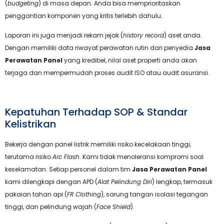
(
budgeting
) di masa depan. Anda bisa memprioritaskan
penggantian komponen yang kritis terlebih dahulu.
Laporan ini juga menjadi rekam jejak (
history record
) aset anda.
Dengan memiliki data riwayat perawatan rutin dari penyedia
Jasa
Perawatan Panel
yang kredibel, nilai aset properti anda akan
terjaga dan mempermudah proses audit ISO atau audit asuransi.
Kepatuhan Terhadap SOP & Standar
Kelistrikan
Bekerja dengan panel listrik memiliki risiko kecelakaan tinggi,
terutama risiko
Arc Flash
. Kami tidak menoleransi kompromi soal
keselamatan. Setiap personel dalam tim
Jasa Perawatan Panel
kami dilengkapi dengan APD (
Alat Pelindung Diri
) lengkap, termasuk
pakaian tahan api (
FR Clothing
), sarung tangan isolasi tegangan
tinggi, dan pelindung wajah (
Face Shield
).