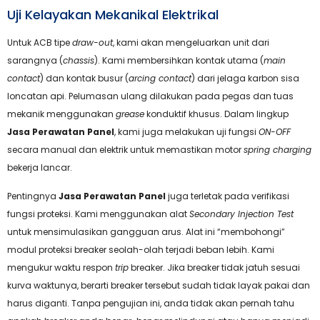
Uji Kelayakan Mekanikal Elektrikal
Untuk ACB tipe
draw-out
, kami akan mengeluarkan unit dari
sarangnya (
chassis
). Kami membersihkan kontak utama (
main
contact
) dan kontak busur (
arcing contact
) dari jelaga karbon sisa
loncatan api. Pelumasan ulang dilakukan pada pegas dan tuas
mekanik menggunakan
grease
konduktif khusus. Dalam lingkup
Jasa Perawatan Panel
, kami juga melakukan uji fungsi
ON-OFF
secara manual dan elektrik untuk memastikan motor
spring charging
bekerja lancar.
Pentingnya
Jasa Perawatan Panel
juga terletak pada verifikasi
fungsi proteksi. Kami menggunakan alat
Secondary Injection Test
untuk mensimulasikan gangguan arus. Alat ini “membohongi”
modul proteksi breaker seolah-olah terjadi beban lebih. Kami
mengukur waktu respon
trip
breaker. Jika breaker tidak jatuh sesuai
kurva waktunya, berarti breaker tersebut sudah tidak layak pakai dan
harus diganti. Tanpa pengujian ini, anda tidak akan pernah tahu