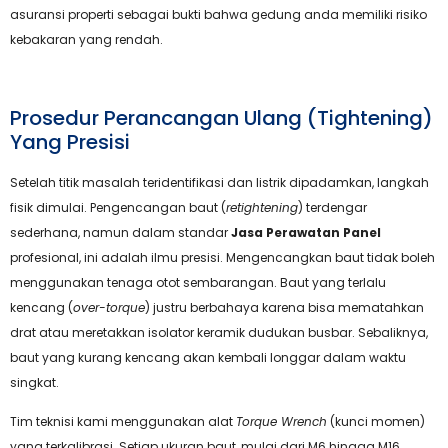
asuransi properti sebagai bukti bahwa gedung anda memiliki risiko
kebakaran yang rendah.
Prosedur Perancangan Ulang (Tightening)
Yang Presisi
Setelah titik masalah teridentifikasi dan listrik dipadamkan, langkah
fisik dimulai. Pengencangan baut (
retightening
) terdengar
sederhana, namun dalam standar
Jasa Perawatan Panel
profesional, ini adalah ilmu presisi. Mengencangkan baut tidak boleh
menggunakan tenaga otot sembarangan. Baut yang terlalu
kencang (
over-torque
) justru berbahaya karena bisa mematahkan
drat atau meretakkan isolator keramik dudukan busbar. Sebaliknya,
baut yang kurang kencang akan kembali longgar dalam waktu
singkat.
Tim teknisi kami menggunakan alat
Torque Wrench
(kunci momen)
yang terkalibrasi. Setiap ukuran baut, mulai dari M6 hingga M16,