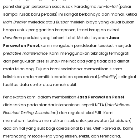
panel dengan perbaikan saat rusak. Paradigma
run-to-fail
(pakai
sampai rusak baru perbaiki) ini sangat berbahaya dan mahal. Ketika
Main Breaker
meledak atau
Busbar
meleleh, biaya yang keluar bukan
hanya untuk penggantian komponen, tetapi kerugian akibat
downtime
produksi yang terhenti total. Melalui layanan
Jasa
Perawatan Panel
, kami mengubah pendekatan tersebut menjadi
predictive maintenance
. Kami menggunakan teknologi termografi
dan pengukuran presisi untuk melihat apa yang tidak bisa dilihat
mata telanjang. Tujuan kami sederhana: memastikan sistem
kelistrikan anda memiliki keandalan operasional (
reliability
) setingkat
fasilitas data center atau rumah sakit.
Pendekatan kami dalam memberikan
Jasa Perawatan Panel
didasarkan pada standar internasional seperti NETA (
InterNational
Electrical Testing Association
) dan regulasi lokal PUIL. Kami
memahami bahwa mematikan listrik untuk perawatan (
shutdown
)
adalah hal yang sulit bagi operasional bisnis. Oleh karena itu, kami
merancang metode kerja yang efisien, efektif, dan terencana,