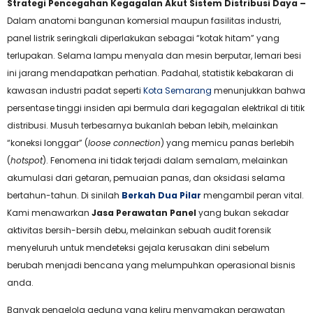
Strategi Pencegahan Kegagalan Akut Sistem Distribusi Daya –
Dalam anatomi bangunan komersial maupun fasilitas industri,
panel listrik seringkali diperlakukan sebagai “kotak hitam” yang
terlupakan. Selama lampu menyala dan mesin berputar, lemari besi
ini jarang mendapatkan perhatian. Padahal, statistik kebakaran di
kawasan industri padat seperti
Kota Semarang
menunjukkan bahwa
persentase tinggi insiden api bermula dari kegagalan elektrikal di titik
distribusi. Musuh terbesarnya bukanlah beban lebih, melainkan
“koneksi longgar” (
loose connection
) yang memicu panas berlebih
(
hotspot
). Fenomena ini tidak terjadi dalam semalam, melainkan
akumulasi dari getaran, pemuaian panas, dan oksidasi selama
bertahun-tahun. Di sinilah
Berkah Dua Pilar
mengambil peran vital.
Kami menawarkan
Jasa Perawatan Panel
yang bukan sekadar
aktivitas bersih-bersih debu, melainkan sebuah audit forensik
menyeluruh untuk mendeteksi gejala kerusakan dini sebelum
berubah menjadi bencana yang melumpuhkan operasional bisnis
anda.
Banyak pengelola gedung yang keliru menyamakan perawatan