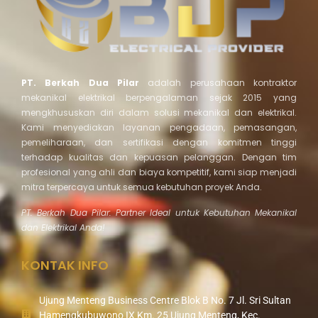
PT. Berkah Dua Pilar
adalah perusahaan kontraktor
mekanikal elektrikal berpengalaman sejak 2015 yang
mengkhususkan diri dalam solusi mekanikal dan elektrikal.
Kami menyediakan layanan pengadaan, pemasangan,
pemeliharaan, dan sertifikasi dengan komitmen tinggi
terhadap kualitas dan kepuasan pelanggan. Dengan tim
profesional yang ahli dan biaya kompetitif, kami siap menjadi
mitra terpercaya untuk semua kebutuhan proyek Anda.
PT. Berkah Dua Pilar: Partner Ideal untuk Kebutuhan Mekanikal
dan Elektrikal Anda!
KONTAK INFO
Ujung Menteng Business Centre Blok B No. 7 Jl. Sri Sultan
Hamengkubuwono IX Km. 25 Ujung Menteng, Kec.