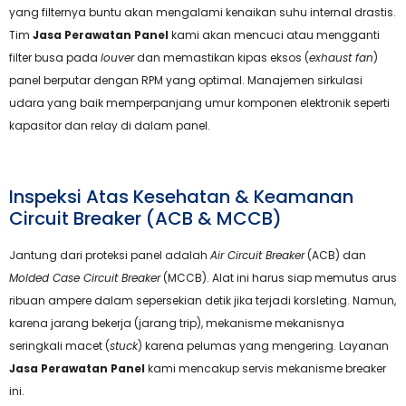
yang filternya buntu akan mengalami kenaikan suhu internal drastis.
Tim
Jasa Perawatan Panel
kami akan mencuci atau mengganti
filter busa pada
louver
dan memastikan kipas eksos (
exhaust fan
)
panel berputar dengan RPM yang optimal. Manajemen sirkulasi
udara yang baik memperpanjang umur komponen elektronik seperti
kapasitor dan relay di dalam panel.
Inspeksi Atas Kesehatan & Keamanan
Circuit Breaker (ACB & MCCB)
Jantung dari proteksi panel adalah
Air Circuit Breaker
(ACB) dan
Molded Case Circuit Breaker
(MCCB). Alat ini harus siap memutus arus
ribuan ampere dalam sepersekian detik jika terjadi korsleting. Namun,
karena jarang bekerja (jarang trip), mekanisme mekanisnya
seringkali macet (
stuck
) karena pelumas yang mengering. Layanan
Jasa Perawatan Panel
kami mencakup servis mekanisme breaker
ini.