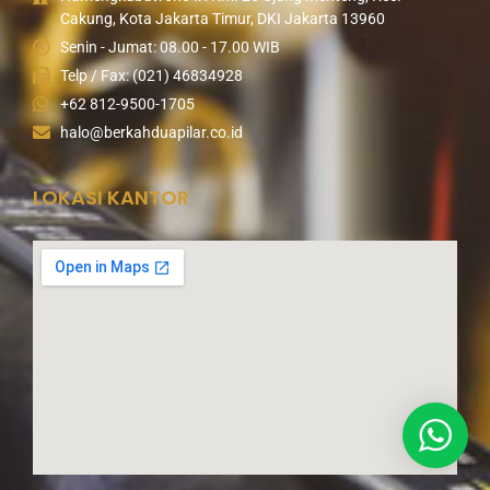
Cakung, Kota Jakarta Timur, DKI Jakarta 13960
Senin - Jumat: 08.00 - 17.00 WIB
Telp / Fax: (021) 46834928
+62 812-9500-1705
halo@berkahduapilar.co.id
LOKASI KANTOR