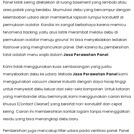
Panel listrik sering diletakkan di ruang
basement
yang lembab atau
area pabrik yang berdebu. Akumulasi debu yang bercampur dengan
kelembaban udara akan membentuk lapisan lumpur konduktif di
permukaan isolator. Kondisi ini sangat berbahaya karena memicu
fenomena
tracking
, yaitu arus listrik merambat melalui debu di
permukaan isolator menuju
ground
. Ini bisa menyebabkan ledakan
flashover
yang menghancurkan panel. Oleh karena itu, pembersihan
total adalah menu wajib dalam
Jasa Perawatan Panel
.
Kami tidak menggunakan kuas sembarangan yang justru
menyebarkan debu ke udara. Metode
Jasa Perawatan Panel
kami
menggunakan
vacuum cleaner
industri dengan daya hisap tinggi
untuk menyedot debu keluar dari sela-sela komponen. Untuk kotoran
yang membandel atau berminyak, kami menggunakan cairan kimia
khusus (
Contact Cleaner
) yang bersifat non-konduktif dan cepat
kering. Cairan ini membersihkan kontak logam tanpa meninggalkan
residu yang bisa menangkap debu baru.
Pembersihan juga mencakup filter udara pada ventilasi panel. Panel