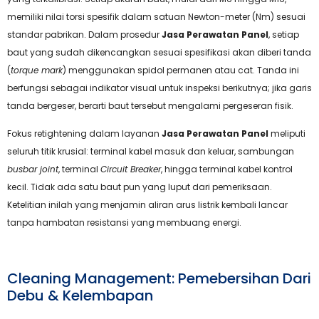
memiliki nilai torsi spesifik dalam satuan Newton-meter (Nm) sesuai
standar pabrikan. Dalam prosedur
Jasa Perawatan Panel
, setiap
baut yang sudah dikencangkan sesuai spesifikasi akan diberi tanda
(
torque mark
) menggunakan spidol permanen atau cat. Tanda ini
berfungsi sebagai indikator visual untuk inspeksi berikutnya; jika garis
tanda bergeser, berarti baut tersebut mengalami pergeseran fisik.
Fokus retightening dalam layanan
Jasa Perawatan Panel
meliputi
seluruh titik krusial: terminal kabel masuk dan keluar, sambungan
busbar joint
, terminal
Circuit Breaker
, hingga terminal kabel kontrol
kecil. Tidak ada satu baut pun yang luput dari pemeriksaan.
Ketelitian inilah yang menjamin aliran arus listrik kembali lancar
tanpa hambatan resistansi yang membuang energi.
Cleaning Management: Pemebersihan Dari
Debu & Kelembapan