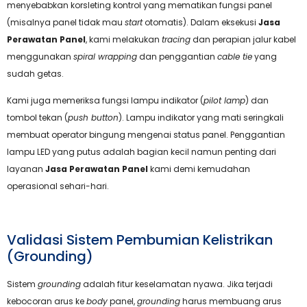
menyebabkan korsleting kontrol yang mematikan fungsi panel
(misalnya panel tidak mau
start
otomatis). Dalam eksekusi
Jasa
Perawatan Panel
, kami melakukan
tracing
dan perapian jalur kabel
menggunakan
spiral wrapping
dan penggantian
cable tie
yang
sudah getas.
Kami juga memeriksa fungsi lampu indikator (
pilot lamp
) dan
tombol tekan (
push button
). Lampu indikator yang mati seringkali
membuat operator bingung mengenai status panel. Penggantian
lampu LED yang putus adalah bagian kecil namun penting dari
layanan
Jasa Perawatan Panel
kami demi kemudahan
operasional sehari-hari.
Validasi Sistem Pembumian Kelistrikan
(Grounding)
Sistem
grounding
adalah fitur keselamatan nyawa. Jika terjadi
kebocoran arus ke
body
panel,
grounding
harus membuang arus