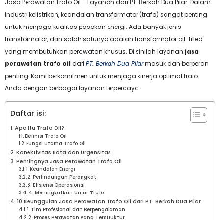
Jasa Perawatan Trafo Oil – Layanan dari PT. Berkah Dua Pilar. Dalam
industri kelistrikan, keandalan transformator (trafo) sangat penting
untuk menjaga kualitas pasokan energi. Ada banyak jenis
transformator, dan salah satunya adalah transformator oil-filled
yang membutuhkan perawatan khusus. Di sinilah layanan
jasa
perawatan trafo oil
dari
PT. Berkah Dua Pilar
masuk dan berperan
penting. Kami berkomitmen untuk menjaga kinerja optimal trafo
Anda dengan berbagai layanan terpercaya.
Daftar isi:
Apa Itu Trafo Oil?
Definisi Trafo Oil
Fungsi Utama Trafo Oil
Konektivitas Kota dan Urgensitas
Pentingnya Jasa Perawatan Trafo Oil
1. Keandalan Energi
2. Perlindungan Perangkat
3. Efisiensi Operasional
4. Meningkatkan Umur Trafo
10 Keunggulan Jasa Perawatan Trafo Oil dari PT. Berkah Dua Pilar
1. Tim Profesional dan Berpengalaman
2. Proses Perawatan yang Terstruktur