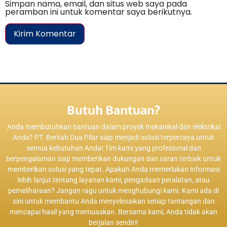
Simpan nama, email, dan situs web saya pada
peramban ini untuk komentar saya berikutnya.
Butuh Bantuan?
Anda membutuhkan bantuan dalam proyek mekanikal dan elektrikal
Anda? PT. Berkah Dua Pilar siap menjadi solusi terpercaya untuk
semua kebutuhan Anda! Tim kami yang profesional dan
berpengalaman siap memberikan dukungan dan saran terbaik untuk
memberikan solusi yang tepat. Apakah Anda memerlukan informasi
lebih lanjut tentang layanan kami, pengadaan peralatan, atau
pemeliharaan? Jangan ragu untuk menghubungi kami. Kami ada di
sini untuk membantu Anda menyelesaikan setiap tantangan dan
mencapai hasil yang memuaskan. Bersama kami, Anda tidak akan
berjalan sendiri!