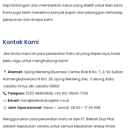
tiap tantangan dan memberikan solusi yang efektif untuk klien kami.
Kami juga telah menerima banyak pujian dari pelanggan terhadap
pelayanan dan kinerja kami.
Kontak Kami
Jika Anda mencari jasa perawatan trafo oil yang terpercaya, tidak
perlu ragu untuk menghubungi kami!
Alamat:
Ujung Menteng Business Centre, Blok B No. 7, Jl. Sri Sultan
Hamengkubuwono IX Km. 25, Ujung Menteng, Kec. Cakung, Kota
Jakarta Timur, DKI Jakarta 13960
Telepon:
(021) 46834928, +62 812-9500-1705
Email:
halo@berkahduapilar.co.id
Jam Operasional:
Senin – Jumat: 08.00 – 17.00 WIB
Menggunakan jasa perawatan trafo oil dari PT. Berkah Dua Pilar
adalah keputusan cerdas untuk semua kebutuhan energi Anda.