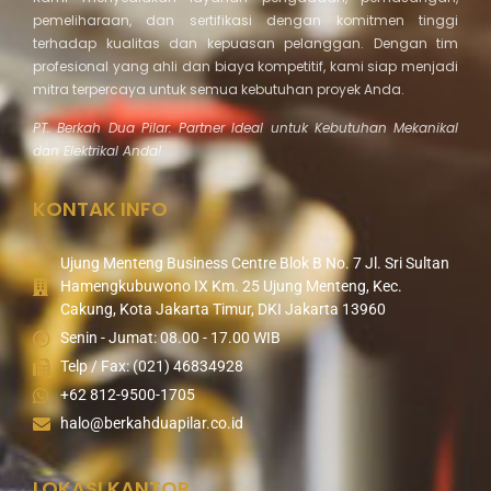
pemeliharaan, dan sertifikasi dengan komitmen tinggi
terhadap kualitas dan kepuasan pelanggan. Dengan tim
profesional yang ahli dan biaya kompetitif, kami siap menjadi
mitra terpercaya untuk semua kebutuhan proyek Anda.
PT. Berkah Dua Pilar: Partner Ideal untuk Kebutuhan Mekanikal
dan Elektrikal Anda!
KONTAK INFO
Ujung Menteng Business Centre Blok B No. 7 Jl. Sri Sultan
Hamengkubuwono IX Km. 25 Ujung Menteng, Kec.
Cakung, Kota Jakarta Timur, DKI Jakarta 13960
Senin - Jumat: 08.00 - 17.00 WIB
Telp / Fax: (021) 46834928
+62 812-9500-1705
halo@berkahduapilar.co.id
LOKASI KANTOR