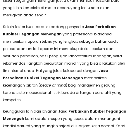
sistem tegangan menengah justru akan memicu masalah baru
yang lebih kompleks di masa depan, yang tentu saja akan
merugikan anda sendiri.
Selain faktor kualitas suku cadang, penyedia
Jasa Perbaikan
Kubikel Tegangan Menengah
yang profesional biasanya
memberikan laporan teknis yang lengkap sebagai bahan audit
perusahaan anda. Laporan ini mencakup data sebelum dan
sesudah perbaikan, hasil pengujian laboratorium lapangan, serta
rekomendasi langkah perawatan mandiri yang bisa dilakukan oleh
tim internal anda. Hal yang jelas, kolaborasi dengan
Jasa
Perbaikan Kubikel Tegangan Menengah
memberikan
ketenangan pikiran (
peace of mind
) bagi manajemen gedung
karena sistem operasional listrik berada di tangan para ahli yang
kompeten.
Keunggulan lain dari layanan
Jasa Perbaikan Kubikel Tegangan
Menengah
kami adalah respon yang cepat dalam menangani
kondisi darurat yang mungkin terjadi di luar jam kerja normal. Kami