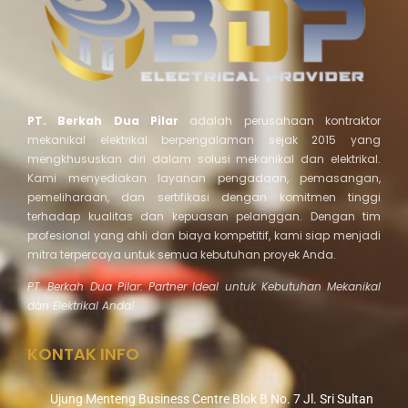
PT. Berkah Dua Pilar
adalah perusahaan kontraktor
mekanikal elektrikal berpengalaman sejak 2015 yang
mengkhususkan diri dalam solusi mekanikal dan elektrikal.
Kami menyediakan layanan pengadaan, pemasangan,
pemeliharaan, dan sertifikasi dengan komitmen tinggi
terhadap kualitas dan kepuasan pelanggan. Dengan tim
profesional yang ahli dan biaya kompetitif, kami siap menjadi
mitra terpercaya untuk semua kebutuhan proyek Anda.
PT. Berkah Dua Pilar: Partner Ideal untuk Kebutuhan Mekanikal
dan Elektrikal Anda!
KONTAK INFO
Ujung Menteng Business Centre Blok B No. 7 Jl. Sri Sultan