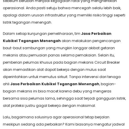
sebelum berubah menjadi kegagalan fatal yang menghentikan
operasional. Anda pasti setuju bahwa mencegah selalu lebih baik,
apalagi dalam urusan infrastruktur yang memiliki risiko tinggi seperti
listrik tegangan menengah.
Dalam setiap kunjungan pemeliharaan, tim
Jasa Perbaikan
Kubikel Tegangan Menengah
akan melakukan pengencangan
baut-baut sambungan yang mungkin longgar akibat getaran
mekanis atau pemuaian panas selama pemakaian. Selain itu,
pemberian pelumas khusus pada bagian mekanis Circuit Breaker
akan memastikan alat dapat bekerja dengan mulus saat
diperintahkan untuk memutus sirkuit. Tanpa intervensi dari tenaga
ahli
Jasa Perbaikan Kubikel Tegangan Menengah
, bagian-
bagian mekanis ini bisa macet karena debu yang mengeras
bersama sisa pelumas lama, sehingga saat terjadi gangguan listrik,
alat proteksi justru gagal bekerja dengan maksimal.
Lalu, bagaimana solusinya agar operasional tetap berjalan
meskipun sedang ada perbaikan? Kami biasanya mengatur jadwal