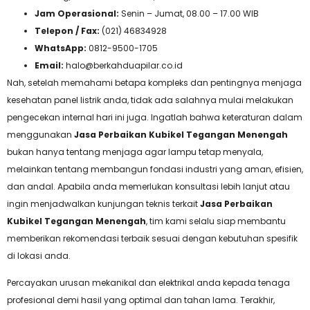
Jam Operasional:
Senin – Jumat, 08.00 – 17.00 WIB
Telepon / Fax:
(021) 46834928
WhatsApp:
0812-9500-1705
Email:
halo@berkahduapilar.co.id
Nah, setelah memahami betapa kompleks dan pentingnya menjaga
kesehatan panel listrik anda, tidak ada salahnya mulai melakukan
pengecekan internal hari ini juga. Ingatlah bahwa keteraturan dalam
menggunakan
Jasa Perbaikan Kubikel Tegangan Menengah
bukan hanya tentang menjaga agar lampu tetap menyala,
melainkan tentang membangun fondasi industri yang aman, efisien,
dan andal. Apabila anda memerlukan konsultasi lebih lanjut atau
ingin menjadwalkan kunjungan teknis terkait
Jasa Perbaikan
Kubikel Tegangan Menengah
, tim kami selalu siap membantu
memberikan rekomendasi terbaik sesuai dengan kebutuhan spesifik
di lokasi anda.
Percayakan urusan mekanikal dan elektrikal anda kepada tenaga
profesional demi hasil yang optimal dan tahan lama. Terakhir,