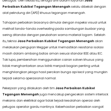
bertugas. Oleh sebab itu, tenaga ahli dalam layanan
Jasa
Perbaikan Kubikel Tegangan Menengah
selalu dibekali dengan
alat pelindung diri (APD) khusus tegangan menengah.
Tahapan perbaikan biasanya dimulai dengan inspeksi visual untuk
melihat tanda-tanda
overheating
pada sambungan busbar yang
sering ditandai dengan perubahan warna material logam. Setelah
itu, teknisi
Jasa Perbaikan Kubikel Tegangan Menengah
akan
melakukan pengujian Megger untuk memastikan resistansi isolasi
masih dalam ambang batas aman sesuai standar IEEE atau IEC.
Tak lupa, pembersihan menggunakan cairan solven khusus yang
tidak menghantarkan arus listrik menjadi bagian penting untuk
menghilangkan jelaga hasil percikan bunga api kecil yang mungkin
terjadi selama operasional normal.
Pekerjaan yang dilakukan oleh tim
Jasa Perbaikan Kubikel
Tegangan Menengah
juga mencakup pengecekan sistem interlock
mekanis dan elektrikal agar tidak terjadi kesalahan operasi oleh
petugas operator gardu nantinya. Keberhasilan perbaikan sangat