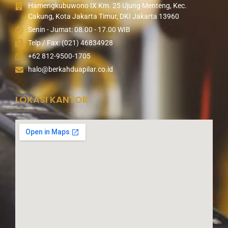
Hamengkubuwono IX Km. 25 Ujung Menteng, Kec.
Cakung, Kota Jakarta Timur, DKI Jakarta 13960
Senin - Jumat: 08.00 - 17.00 WIB
Telp / Fax: (021) 46834928
+62 812-9500-1705
halo@berkahduapilar.co.id
LOKASI KANTOR