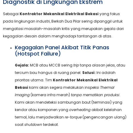
Diagnostik di Lingkungan Ekstrem
Sebagai
Kontraktor Mekanikal Elektrikal Bekasi
yang fokus
pada lingkungan industri, Berkah Dua Pilar sering dipanggil untuk
mengatasi masalah-masalah kritis yang merupakan gejala dari
kegagalan desain dalam menghadapi tantangan di atas.
Kegagalan Panel Akibat Titik Panas
(Hotspot Failure)
Gejala:
MCB atau MCCB sering
trip
tanpa alasan jelas, atau
tercium bau hangus di ruang panel.
Solusi:
Ini adalah
prioritas utama. Tim
Kontraktor Mekanikal Elektrikal
Bekasi
kami akan segera melakukan inspeksi
Thermal
Imaging
(kamera infra merah)
tanpa mematikan produksi
.
Kami akan mendeteksi sambungan baut (terminasi) yang
kendor atau komponen yang
overheating
akibat kelelahan
termal, lalu menjadwalkan
re-torque
(pengencangan ulang)
saat
shutdown
terdekat.