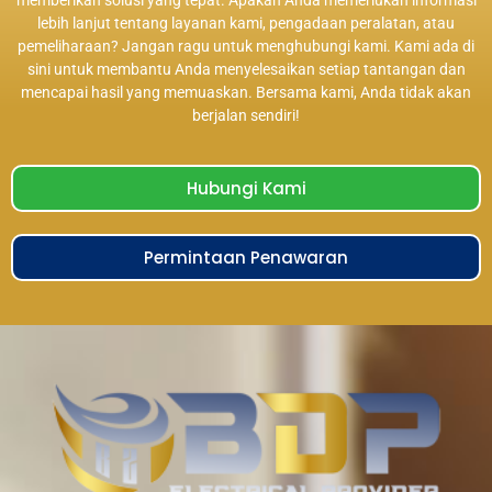
lebih lanjut tentang layanan kami, pengadaan peralatan, atau
pemeliharaan? Jangan ragu untuk menghubungi kami. Kami ada di
sini untuk membantu Anda menyelesaikan setiap tantangan dan
mencapai hasil yang memuaskan. Bersama kami, Anda tidak akan
berjalan sendiri!
Hubungi Kami
Permintaan Penawaran