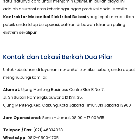
satu-satunya cara untuk menjamin
uptime
. Ini bukan biaya, ini
adalah asuransi atas keberlangsungan produksi anda. Memilih
Kontraktor Mekanikal Elektrikal Bekasi
yang tepat memastikan
pabrik anda tetap beroperasi, bahkan di bawah tekanan paling
ekstrem sekalipun.
Kontak dan Lokasi Berkah Dua Pilar
Untuk kebutuhan di layanan mekanikal elektrikal terbaik, anda dapat
menghubungi kami di:
Alamat:
Ujung Menteng Business Centre Blok B No. 7,
Jl. Sri Sultan Hamengkubuwono IX Km. 25,
Ujung Menteng, Kec. Cakung, Kota Jakarta Timur, DKI Jakarta 13960
Jam Operasional:
Senin – Jumat, 08.00 – 17.00 WIB
Telepon / Fax:
(021) 46834928
WhatsApp:
0812-9500-1705