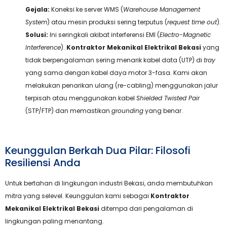
Gejala:
Koneksi ke server WMS (
Warehouse Management
System
) atau mesin produksi sering terputus (
request time out
).
Solusi:
Ini seringkali akibat interferensi EMI (
Electro-Magnetic
Interference
).
Kontraktor Mekanikal Elektrikal Bekasi
yang
tidak berpengalaman sering menarik kabel data (UTP) di
tray
yang sama dengan kabel daya motor 3-fasa. Kami akan
melakukan penarikan ulang (re-cabling) menggunakan jalur
terpisah atau menggunakan kabel
Shielded Twisted Pair
(STP/FTP) dan memastikan
grounding
yang benar.
Keunggulan Berkah Dua Pilar: Filosofi
Resiliensi Anda
Untuk bertahan di lingkungan industri Bekasi, anda membutuhkan
mitra yang selevel. Keunggulan kami sebagai
Kontraktor
Mekanikal Elektrikal Bekasi
ditempa dari pengalaman di
lingkungan paling menantang.