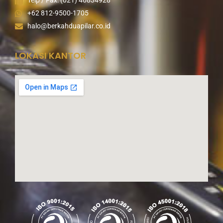
Telp / Fax: (021) 46834928
+62 812-9500-1705
halo@berkahduapilar.co.id
LOKASI KANTOR