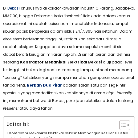
Di
Bekasi
, khususnya di koridor kawasan industri Cikarang, Jababeka,
MM2100, hingga Deltamas, kata “berhenti” tidak ada dalam kamus
operasional. Ini adalah episentrum manufaktur Indonesia, tempat
ribuan pabrik beroperasi dalam siklus 24/7, 365 hari setahun. Dalam
ekosistem bertekanan tinggi ini, listrik bukan sekadar utilitas; ia
adalah oksigen. Kegagalan daya selama sepuluh menit di sini
dapat berarti kerugian miliaran rupiah. Di sinilah peran dan definisi
seorang
Kontraktor Mekanikal Elektrikal Bekasi
diuji pada level
tertinggi. Ini bukan lagi soal memasang lampu, ini soal merancang
“benteng” kelistrikan yang mampu menahan gempuran operasional
tanpa henti.
Berkah Dua Pilar
adalah salah satu dari segelintir
spesialis yang mendedikasikan keahliannya di arena
high-intensity
ini, memahami bahwa di Bekasi, pekerjaan elektrikal adalah tentang
resiliensi
atau daya tahan.
Daftar isi:
Kontraktor Mekanikal Elektrikal Bekasi: Membangun Resiliensi Listrik