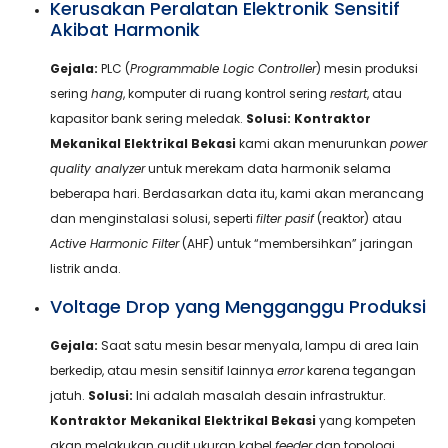
Kerusakan Peralatan Elektronik Sensitif
Akibat Harmonik
Gejala:
PLC (
Programmable Logic Controller
) mesin produksi
sering
hang
, komputer di ruang kontrol sering
restart
, atau
kapasitor bank sering meledak.
Solusi:
Kontraktor
Mekanikal Elektrikal Bekasi
kami akan menurunkan
power
quality analyzer
untuk merekam data harmonik selama
beberapa hari. Berdasarkan data itu, kami akan merancang
dan menginstalasi solusi, seperti
filter pasif
(reaktor) atau
Active Harmonic Filter
(AHF) untuk “membersihkan” jaringan
listrik anda.
Voltage Drop yang Mengganggu Produksi
Gejala:
Saat satu mesin besar menyala, lampu di area lain
berkedip, atau mesin sensitif lainnya
error
karena tegangan
jatuh.
Solusi:
Ini adalah masalah desain infrastruktur.
Kontraktor Mekanikal Elektrikal Bekasi
yang kompeten
akan melakukan audit ukuran kabel
feeder
dan topologi