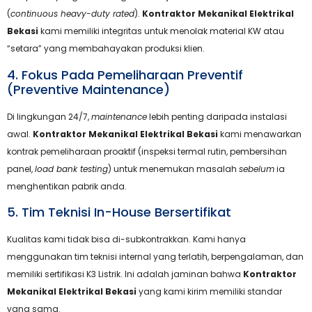
(
continuous heavy-duty rated
).
Kontraktor Mekanikal Elektrikal
Bekasi
kami memiliki integritas untuk menolak material KW atau
“setara” yang membahayakan produksi klien.
4. Fokus Pada Pemeliharaan Preventif
(Preventive Maintenance)
Di lingkungan 24/7,
maintenance
lebih penting daripada instalasi
awal.
Kontraktor Mekanikal Elektrikal Bekasi
kami menawarkan
kontrak pemeliharaan proaktif (inspeksi termal rutin, pembersihan
panel,
load bank testing
) untuk menemukan masalah
sebelum
ia
menghentikan pabrik anda.
5. Tim Teknisi In-House Bersertifikat
Kualitas kami tidak bisa di-subkontrakkan. Kami hanya
menggunakan tim teknisi internal yang terlatih, berpengalaman, dan
memiliki sertifikasi K3 Listrik. Ini adalah jaminan bahwa
Kontraktor
Mekanikal Elektrikal Bekasi
yang kami kirim memiliki standar
yang sama.