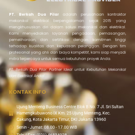
PT. Berkah Dua Pilar
adalah perusahaan kontraktor
mekanikal elektrikal berpengalaman sejak 2015 yang
mengkhususkan diri dalam solusi mekanikal dan elektrikal.
Kami menyediakan layanan pengadaan, pemasangan,
pemeliharaan, dan sertifikasi dengan komitmen tinggi
terhadap kualitas dan kepuasan pelanggan. Dengan tim
profesional yang ahli dan biaya kompetitif, kami siap menjadi
mitra terpercaya untuk semua kebutuhan proyek Anda.
PT. Berkah Dua Pilar: Partner Ideal untuk Kebutuhan Mekanikal
dan Elektrikal Anda!
KONTAK INFO
Ujung Menteng Business Centre Blok B No. 7 Jl. Sri Sultan
Hamengkubuwono IX Km. 25 Ujung Menteng, Kec.
Cakung, Kota Jakarta Timur, DKI Jakarta 13960
Senin - Jumat: 08.00 - 17.00 WIB