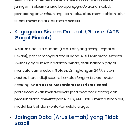
jaringan. Solusinya bisa berupa
upgrade
ukuran kabel,
pemasangan
busbar
yang lebih kaku, atau memisahkan jalur
suplai mesin berat dari mesin sensitif.
Kegagalan Sistem Darurat (Genset/ATS
Gagal Pindah)
Gejala:
Saat PLN padam (kejadian yang sering terjadi di
Bekasi), genset menyala tetapi panel ATS (
Automatic Transfer
Switch
) gagal memindahkan beban, atau bahkan gagal
menyala sama sekali.
Solusi:
Di lingkungan 24/7, sistem
backup
harus diuji secara berkala
dengan beban nyata
.
Seorang
Kontraktor Mekanikal Elektrikal Bekasi
profesional akan menawarkan jasa
load bank testing
dan
pemeliharaan preventif panel ATS/AMF untuk memastikan aki,
modul kontrol, dan kontaktor selalu siaga.
Jaringan Data (Arus Lemah) yang Tidak
Stabil