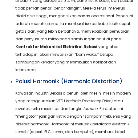
Di pabrik yang beroperasi 3
shift
, panel listrik, kabel, dan busbar
tidak pernah benar-benar “dingin”. Mereka terus-menerus
dialiri arus tinggi, menghasilkan panas operasional. Panas ini
adalah musuh utama. Ia membuat isolasi kabel lebih cepat
getas dan, yang lebih berbahaya, menyebabkan pemuaian
dan penyusutan mikro pada sambungan baut di panel.
Kontraktor Mekanikal Elektrikal Bekasi
yang abai
terhadap ini akan mewariskan “bom waktu” berupa
sambungan kendor yang menimbulkan
hotspot
dan
kebakaran.
Polusi Harmonik (Harmonic Distortion)
Kawasan industri Bekasi dipenuhi oleh mesin-mesin modern
yang menggunakan VFD (
Variable Frequency Drive
) atau
inverter, serta mesin las dan tungku
furnace
. Peralatan ini
“mengotori” jaringan listrik dengan “sampah” frekuensi yang
disebut harmonik. Harmonik ini merusak peralatan elektronik
sensitif (seperti PLC, server, dan komputer), membuat kabel