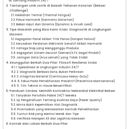
di Jantung Industri 24/7
Tantangan Unik Listrik di Bawah Tekanan Konstan (Bekasi
Challenge)
Kelelahan Termal (Thermal Fatigue)
Polusi Harmonik (Harmonic Distortion)
Beban Kejut dan Dinamis (Dynamic & Inrush Load)
Tipe Masalah yang Bisa Kami Atasi: Diagnostik di Lingkungan
Ekstrem
Kegagalan Panel Akibat Titik Panas (Hotspot Failure)
Kerusakan Peralatan Elektronik Sensitif Akibat Harmonik
Voltage Drop yang Mengganggu Produksi
Kegagalan Sistem Darurat (Genset/ATS Gagal Pindah)
Jaringan Data (Arus Lemah) yang Tidak Stabil
Keunggulan Berkah Dua Pilar: Filosofi Resiliensi Anda
1. Spesialisasi di LIngkungan Industri 24/7
2. Diagnostik Berbasis Data, Bukan Perkiraan
3. Integritas Material (Continuous Heavy-Duty)
4. Fokus Pada Pemeliharaan Preventif (Preventive Maintenance)
5. Tim Teknisi In-House Bersertifikat
Panduan Cerdas: Memilih Kontraktor Mekanikal Elektrikal Bekasi
Tanyakan Portofolio Pabrik 24/7 Mereka
Uji Pengetahuan Tentang Kualitas Daya (Power Quality)
Minta Bukti Kepemilikan Alat Diagnostik
Prioritaskan yang Menawarkan Kontrak Pemeliharaan
Tuntut RAB yang Merinci Merek dan Tipe
Verifikasi Kesiapan K3 dan Legalitas Kawasan
Kontak dan Lokasi Berkah Dua Pilar