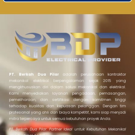
PT. Berkah Dua Pilar
adalah perusahaan kontraktor
mekanikal elektrikal berpengalaman sejak 2015 yang
mengkhususkan diri dalam solusi mekanikal dan elektrikal.
Kami menyediakan layanan pengadaan, pemasangan,
pemeliharaan, dan sertifikasi dengan komitmen tinggi
terhadap kualitas dan kepuasan pelanggan. Dengan tim
profesional yang ahli dan biaya kompetitif, kami siap menjadi
mitra terpercaya untuk semua kebutuhan proyek Anda.
PT. Berkah Dua Pilar: Partner Ideal untuk Kebutuhan Mekanikal