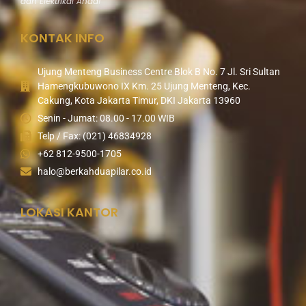
dan Elektrikal Anda!
KONTAK INFO
Ujung Menteng Business Centre Blok B No. 7 Jl. Sri Sultan
Hamengkubuwono IX Km. 25 Ujung Menteng, Kec.
Cakung, Kota Jakarta Timur, DKI Jakarta 13960
Senin - Jumat: 08.00 - 17.00 WIB
Telp / Fax: (021) 46834928
+62 812-9500-1705
halo@berkahduapilar.co.id
LOKASI KANTOR