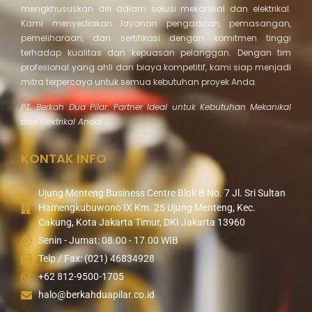
mengkhususkan diri dalam solusi mekanikal dan elektrikal.
Kami menyediakan layanan pengadaan, pemasangan,
pemeliharaan, dan sertifikasi dengan komitmen tinggi
terhadap kualitas dan kepuasan pelanggan. Dengan tim
profesional yang ahli dan biaya kompetitif, kami siap menjadi
mitra terpercaya untuk semua kebutuhan proyek Anda.
PT. Berkah Dua Pilar: Partner Ideal untuk Kebutuhan Mekanikal
dan Elektrikal Anda!
KONTAK INFO
Ujung Menteng Business Centre Blok B No. 7 Jl. Sri Sultan
Hamengkubuwono IX Km. 25 Ujung Menteng, Kec.
Cakung, Kota Jakarta Timur, DKI Jakarta 13960
Senin - Jumat: 08.00 - 17.00 WIB
Telp / Fax: (021) 46834928
+62 812-9500-1705
halo@berkahduapilar.co.id