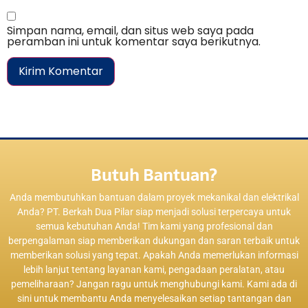
Simpan nama, email, dan situs web saya pada
peramban ini untuk komentar saya berikutnya.
Butuh Bantuan?
Anda membutuhkan bantuan dalam proyek mekanikal dan elektrikal
Anda? PT. Berkah Dua Pilar siap menjadi solusi terpercaya untuk
semua kebutuhan Anda! Tim kami yang profesional dan
berpengalaman siap memberikan dukungan dan saran terbaik untuk
memberikan solusi yang tepat. Apakah Anda memerlukan informasi
lebih lanjut tentang layanan kami, pengadaan peralatan, atau
pemeliharaan? Jangan ragu untuk menghubungi kami. Kami ada di
sini untuk membantu Anda menyelesaikan setiap tantangan dan