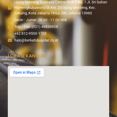
Ujung Menteng Business Centre Blok B No. 7 Jl. Sri Sultan
Hamengkubuwono IX Km. 25 Ujung Menteng, Kec.
Cakung, Kota Jakarta Timur, DKI Jakarta 13960
Senin - Jumat: 08.00 - 17.00 WIB
Telp / Fax: (021) 46834928
+62 812-9500-1705
halo@berkahduapilar.co.id
LOKASI KANTOR