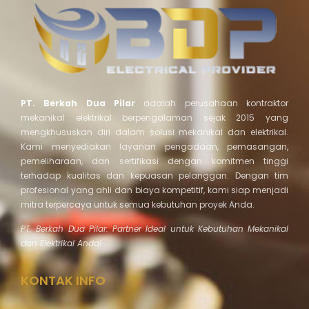
PT. Berkah Dua Pilar
adalah perusahaan kontraktor
mekanikal elektrikal berpengalaman sejak 2015 yang
mengkhususkan diri dalam solusi mekanikal dan elektrikal.
Kami menyediakan layanan pengadaan, pemasangan,
pemeliharaan, dan sertifikasi dengan komitmen tinggi
terhadap kualitas dan kepuasan pelanggan. Dengan tim
profesional yang ahli dan biaya kompetitif, kami siap menjadi
mitra terpercaya untuk semua kebutuhan proyek Anda.
PT. Berkah Dua Pilar: Partner Ideal untuk Kebutuhan Mekanikal
dan Elektrikal Anda!
KONTAK INFO