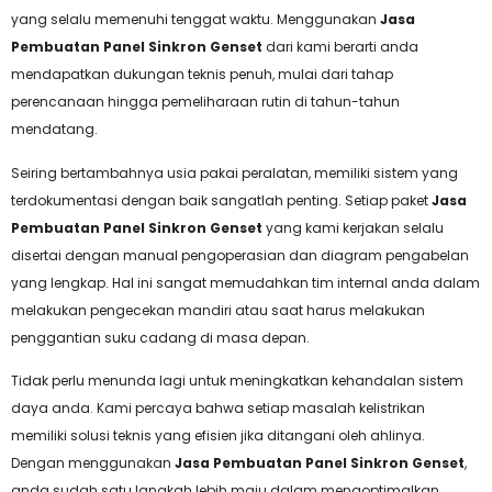
yang selalu memenuhi tenggat waktu. Menggunakan
Jasa
Pembuatan Panel Sinkron Genset
dari kami berarti anda
mendapatkan dukungan teknis penuh, mulai dari tahap
perencanaan hingga pemeliharaan rutin di tahun-tahun
mendatang.
Seiring bertambahnya usia pakai peralatan, memiliki sistem yang
terdokumentasi dengan baik sangatlah penting. Setiap paket
Jasa
Pembuatan Panel Sinkron Genset
yang kami kerjakan selalu
disertai dengan manual pengoperasian dan diagram pengabelan
yang lengkap. Hal ini sangat memudahkan tim internal anda dalam
melakukan pengecekan mandiri atau saat harus melakukan
penggantian suku cadang di masa depan.
Tidak perlu menunda lagi untuk meningkatkan kehandalan sistem
daya anda. Kami percaya bahwa setiap masalah kelistrikan
memiliki solusi teknis yang efisien jika ditangani oleh ahlinya.
Dengan menggunakan
Jasa Pembuatan Panel Sinkron Genset
,
anda sudah satu langkah lebih maju dalam mengoptimalkan