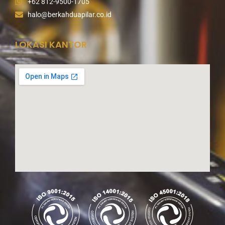
+62 812-9500-1705
halo@berkahduapilar.co.id
LOKASI KANTOR