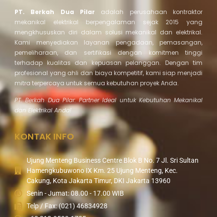
PT. Berkah Dua Pilar
adalah perusahaan kontraktor
mekanikal elektrikal berpengalaman sejak 2015 yang
mengkhususkan diri dalam solusi mekanikal dan elektrikal.
Kami menyediakan layanan pengadaan, pemasangan,
pemeliharaan, dan sertifikasi dengan komitmen tinggi
terhadap kualitas dan kepuasan pelanggan. Dengan tim
profesional yang ahli dan biaya kompetitif, kami siap menjadi
mitra terpercaya untuk semua kebutuhan proyek Anda.
PT. Berkah Dua Pilar: Partner Ideal untuk Kebutuhan Mekanikal
dan Elektrikal Anda!
KONTAK INFO
Ujung Menteng Business Centre Blok B No. 7 Jl. Sri Sultan
Hamengkubuwono IX Km. 25 Ujung Menteng, Kec.
Cakung, Kota Jakarta Timur, DKI Jakarta 13960
Senin - Jumat: 08.00 - 17.00 WIB
Telp / Fax: (021) 46834928