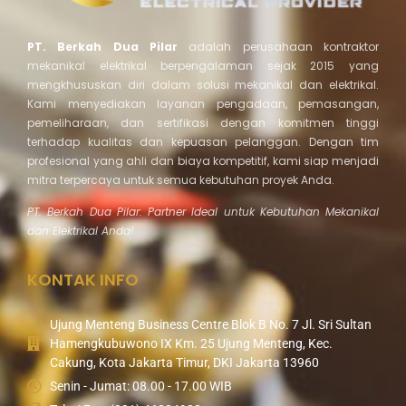
PT. Berkah Dua Pilar
adalah perusahaan kontraktor
mekanikal elektrikal berpengalaman sejak 2015 yang
mengkhususkan diri dalam solusi mekanikal dan elektrikal.
Kami menyediakan layanan pengadaan, pemasangan,
pemeliharaan, dan sertifikasi dengan komitmen tinggi
terhadap kualitas dan kepuasan pelanggan. Dengan tim
profesional yang ahli dan biaya kompetitif, kami siap menjadi
mitra terpercaya untuk semua kebutuhan proyek Anda.
PT. Berkah Dua Pilar: Partner Ideal untuk Kebutuhan Mekanikal
dan Elektrikal Anda!
KONTAK INFO
Ujung Menteng Business Centre Blok B No. 7 Jl. Sri Sultan
Hamengkubuwono IX Km. 25 Ujung Menteng, Kec.
Cakung, Kota Jakarta Timur, DKI Jakarta 13960
Senin - Jumat: 08.00 - 17.00 WIB