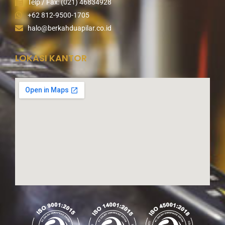
Telp / Fax: (021) 46834928
+62 812-9500-1705
halo@berkahduapilar.co.id
LOKASI KANTOR