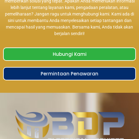
memberikan solusi yang tepat. Apakah Anda memerlukan informasi
lebih lanjut tentang layanan kami, pengadaan peralatan, atau
pemeliharaan? Jangan ragu untuk menghubungi kami. Kami ada di
sini untuk membantu Anda menyelesaikan setiap tantangan dan
mencapai hasil yang memuaskan. Bersama kami, Anda tidak akan
berjalan sendiri!
Hubungi Kami
Permintaan Penawaran