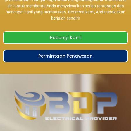
sini untuk membantu Anda menyelesaikan setiap tantangan dan
mencapai hasil yang memuaskan. Bersama kami, Anda tidak akan
berjalan sendiri!
Hubungi Kami
Permintaan Penawaran