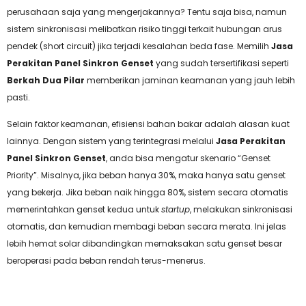
perusahaan saja yang mengerjakannya? Tentu saja bisa, namun
sistem sinkronisasi melibatkan risiko tinggi terkait hubungan arus
pendek (short circuit) jika terjadi kesalahan beda fase. Memilih
Jasa
Perakitan Panel Sinkron Genset
yang sudah tersertifikasi seperti
Berkah Dua Pilar
memberikan jaminan keamanan yang jauh lebih
pasti.
Selain faktor keamanan, efisiensi bahan bakar adalah alasan kuat
lainnya. Dengan sistem yang terintegrasi melalui
Jasa Perakitan
Panel Sinkron Genset
, anda bisa mengatur skenario “Genset
Priority”. Misalnya, jika beban hanya 30%, maka hanya satu genset
yang bekerja. Jika beban naik hingga 80%, sistem secara otomatis
memerintahkan genset kedua untuk
startup
, melakukan sinkronisasi
otomatis, dan kemudian membagi beban secara merata. Ini jelas
lebih hemat solar dibandingkan memaksakan satu genset besar
beroperasi pada beban rendah terus-menerus.