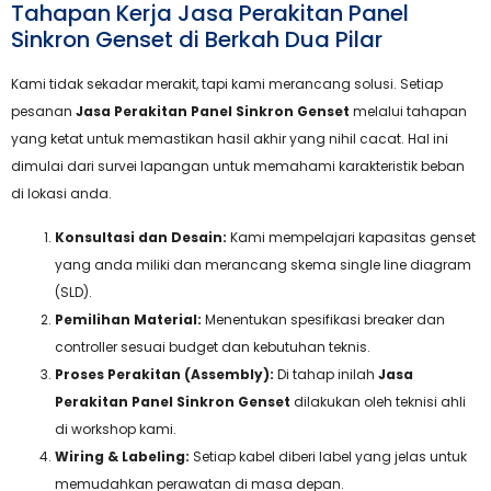
Tahapan Kerja Jasa Perakitan Panel
Sinkron Genset di Berkah Dua Pilar
Kami tidak sekadar merakit, tapi kami merancang solusi. Setiap
pesanan
Jasa Perakitan Panel Sinkron Genset
melalui tahapan
yang ketat untuk memastikan hasil akhir yang nihil cacat. Hal ini
dimulai dari survei lapangan untuk memahami karakteristik beban
di lokasi anda.
Konsultasi dan Desain:
Kami mempelajari kapasitas genset
yang anda miliki dan merancang skema single line diagram
(SLD).
Pemilihan Material:
Menentukan spesifikasi breaker dan
controller sesuai budget dan kebutuhan teknis.
Proses Perakitan (Assembly):
Di tahap inilah
Jasa
Perakitan Panel Sinkron Genset
dilakukan oleh teknisi ahli
di workshop kami.
Wiring & Labeling:
Setiap kabel diberi label yang jelas untuk
memudahkan perawatan di masa depan.