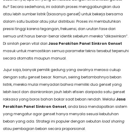
itu? Secara sederhana, ini adalah proses menggabungkan dua
atau lebih sumber listrik (biasanya genset) untuk bekerja bersama
dalam satu busbar atau jalur distribusi. Proses ini membutuhkan
presisi tinggi karena tegangan, frekuensi, dan urutan fase dari
semua unit harus benar-benar identik sebelum mereka “dikawinkan”.
Di sinilah peran vital dari
Jasa Perakitan Panel Sinkron Genset
masuk untuk memastikan semua parameter teknis tersebut terpenuhi
secara otomatis maupun manual.
Jujur saja, banyak pemilik gedung yang awalnya merasa cukup
dengan satu genset besar. Namun, seiring bertambahnya beban
listrik, mereka mulai menyadari bahwa memiliki dua genset yang
lebih kecil dan disinkronkan jauh lebih efisien daripada satu genset
raksasa yang boros bahan bakar saat beban rendah. Melalui
Jasa
Perakitan Panel Sinkron Genset
, anda bisa mendapatkan sistem
yang mengatur agar genset hanya menyala sesuai kebutuhan
beban yang ada. Strategi ini populer dengan sebutan
load sharing
atau pembagian beban secara proporsional.