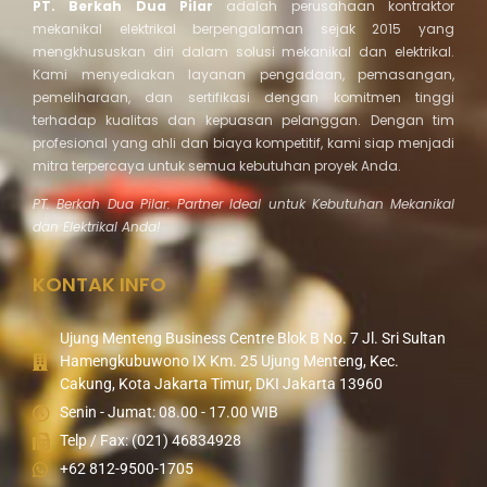
PT. Berkah Dua Pilar
adalah perusahaan kontraktor
mekanikal elektrikal berpengalaman sejak 2015 yang
mengkhususkan diri dalam solusi mekanikal dan elektrikal.
Kami menyediakan layanan pengadaan, pemasangan,
pemeliharaan, dan sertifikasi dengan komitmen tinggi
terhadap kualitas dan kepuasan pelanggan. Dengan tim
profesional yang ahli dan biaya kompetitif, kami siap menjadi
mitra terpercaya untuk semua kebutuhan proyek Anda.
PT. Berkah Dua Pilar: Partner Ideal untuk Kebutuhan Mekanikal
dan Elektrikal Anda!
KONTAK INFO
Ujung Menteng Business Centre Blok B No. 7 Jl. Sri Sultan
Hamengkubuwono IX Km. 25 Ujung Menteng, Kec.
Cakung, Kota Jakarta Timur, DKI Jakarta 13960
Senin - Jumat: 08.00 - 17.00 WIB
Telp / Fax: (021) 46834928
+62 812-9500-1705