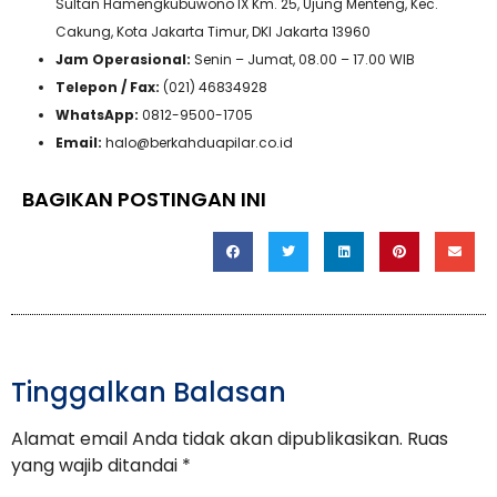
Sultan Hamengkubuwono IX Km. 25, Ujung Menteng, Kec.
Cakung, Kota Jakarta Timur, DKI Jakarta 13960
Jam Operasional:
Senin – Jumat, 08.00 – 17.00 WIB
Telepon / Fax:
(021) 46834928
WhatsApp:
0812-9500-1705
Email:
halo@berkahduapilar.co.id
BAGIKAN POSTINGAN INI
Tinggalkan Balasan
Alamat email Anda tidak akan dipublikasikan.
Ruas
yang wajib ditandai
*