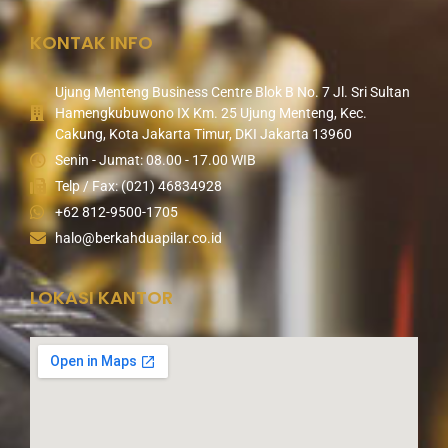
KONTAK INFO
Ujung Menteng Business Centre Blok B No. 7 Jl. Sri Sultan
Hamengkubuwono IX Km. 25 Ujung Menteng, Kec.
Cakung, Kota Jakarta Timur, DKI Jakarta 13960
Senin - Jumat: 08.00 - 17.00 WIB
Telp / Fax: (021) 46834928
+62 812-9500-1705
halo@berkahduapilar.co.id
LOKASI KANTOR