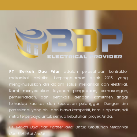
PT. Berkah Dua Pilar
adalah perusahaan kontraktor
mekanikal elektrikal berpengalaman sejak 2015 yang
mengkhususkan diri dalam solusi mekanikal dan elektrikal.
Kami menyediakan layanan pengadaan, pemasangan,
pemeliharaan, dan sertifikasi dengan komitmen tinggi
terhadap kualitas dan kepuasan pelanggan. Dengan tim
profesional yang ahli dan biaya kompetitif, kami siap menjadi
mitra terpercaya untuk semua kebutuhan proyek Anda.
PT. Berkah Dua Pilar: Partner Ideal untuk Kebutuhan Mekanikal
dan Elektrikal Anda!